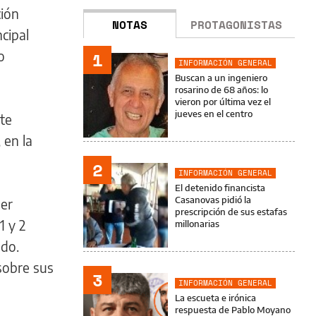
ción
NOTAS
PROTAGONISTAS
cipal
o
1
INFORMACIÓN GENERAL
Buscan a un ingeniero
rosarino de 68 años: lo
vieron por última vez el
jueves en el centro
te
 en la
2
INFORMACIÓN GENERAL
El detenido financista
Casanovas pidió la
ser
prescripción de sus estafas
1 y 2
millonarias
ado.
sobre sus
3
INFORMACIÓN GENERAL
La escueta e irónica
respuesta de Pablo Moyano