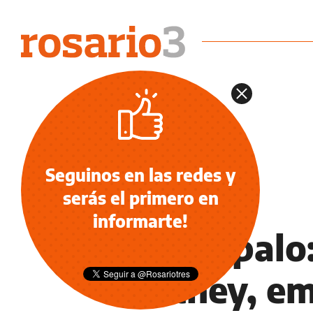
Seguinos en las redes y
serás el primero en
NOTICIAS
informarte!
De tal palo
Britney, e