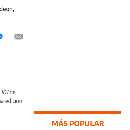
odeon,
 101
de
ma edición
MÁS POPULAR