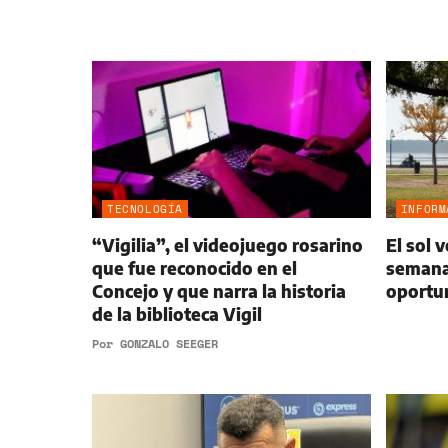
TECNOLOGÍA
INFORM
“Vigilia”, el videojuego rosarino
El sol v
que fue reconocido en el
semana
Concejo y que narra la historia
oportun
de la biblioteca Vigil
Por
GONZALO SEEGER