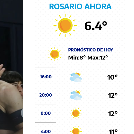
ROSARIO AHORA
6.4
°
PRONÓSTICO DE HOY
Min:
8
° Max:
12
°
10°
16:00
12°
20:00
12°
0:00
11°
4:00