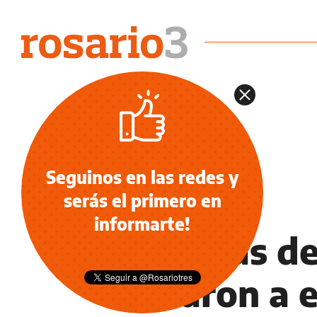
Seguinos en las redes y
serás el primero en
NOTICIAS
informarte!
Decenas de
lloraron a 