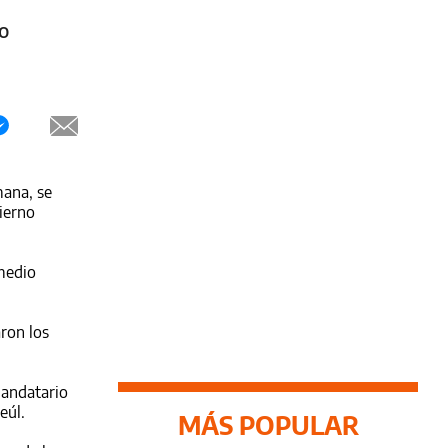
o
ana, se
ierno
medio
aron los
mandatario
eúl.
MÁS POPULAR