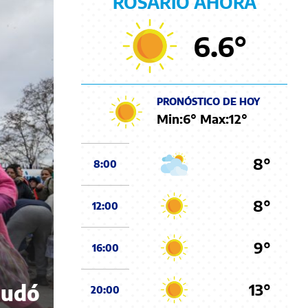
ROSARIO AHORA
6.6
°
PRONÓSTICO DE HOY
Min:
6
° Max:
12
°
8°
8:00
8°
12:00
9°
16:00
13°
nudó
20:00