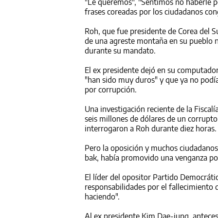
"Le queremos", "Sentimos no haberle po
frases
corea
das por los ciudadanos cong
Roh, que fue presidente de
Corea
del
S
de una agreste montaña en su pueblo n
durante su mandato.
El ex presidente dejó en su computador
"han sido muy duros" y que ya no podía
por corrupción.
Una investigación reciente de la Fisca
seis millones de dólares de un corrupto
interrogaron a Roh durante diez horas.
Pero la oposición y muchos ciudadanos
bak, había promovido una venganza polí
El líder del opositor Partido Democráti
responsabilidades por el fallecimiento 
haciendo".
Al ex presidente Kim Dae-jung, anteces