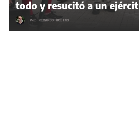
todo y resucitó a un ejérci
Por
RICARDO ROBINS