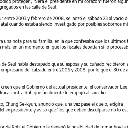
dido proteger", "Será el presidente en mi corazón" fueron algun
regados en las calle de Seúl.
ur
entre 2003 y febrero de 2008, se lanzó el sábado 23 al vacío d
atal cuando estaba siendo investigado por posibles sobornos mi
a una nota para su familia, en la que confesaba que los últimos
 más, en un momento en que los fiscales debatían si lo procesa
lía de Seúl había destapado que su esposa y su cuñado recibieron
 empresario del calzado entre 2006 y 2008, por lo que el 30 de a
 creen que el Gobierno del actual presidente, el conservador Le
tica contra Roh que finalmente lo empujó al suicidio.
co, Chung Se-kyun, anunció que, una vez pase el duelo, exigirá
del ex presidente y avisó que "los que deben disculparse no lo es
or de Roh, el Gobierno le denegó la posibilidad de tomar hoy la 