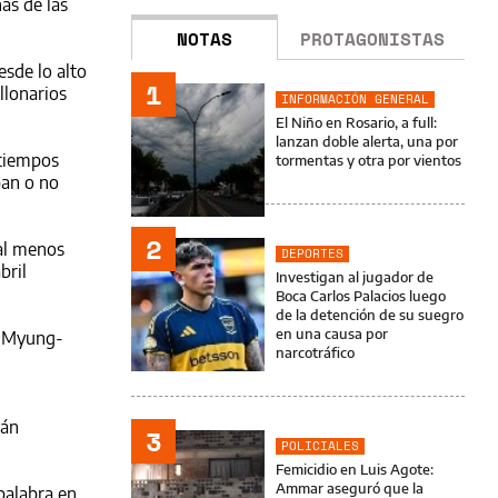
as de las
NOTAS
PROTAGONISTAS
esde lo alto
1
llonarios
INFORMACIÓN GENERAL
El Niño en Rosario, a full:
lanzan doble alerta, una por
 tiempos
tormentas y otra por vientos
ban o no
2
 al menos
DEPORTES
bril
Investigan al jugador de
Boca Carlos Palacios luego
de la detención de su suegro
en una causa por
e Myung-
narcotráfico
tán
3
POLICIALES
Femicidio en Luis Agote:
Ammar aseguró que la
palabra en