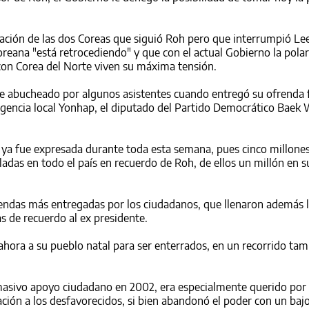
iación de las dos
Corea
s que siguió Roh pero que interrumpió Lee
orea
na "está retrocediendo" y que con el actual Gobierno la polar
 con
Corea
del Norte viven su máxima tensión.
fue abucheado por algunos asistentes cuando entregó su ofrenda f
a agencia local Yonhap, el diputado del Partido Democrático Ba
ya fue expresada durante toda esta semana, pues cinco millone
ladas en todo el país en recuerdo de Roh, de ellos un millón en 
frendas más entregadas por los ciudadanos, que llenaron además 
s de recuerdo al ex presidente.
hora a su pueblo natal para ser enterrados, en un recorrido ta
masivo apoyo ciudadano en 2002, era especialmente querido por
ción a los desfavorecidos, si bien abandonó el poder con un bajo