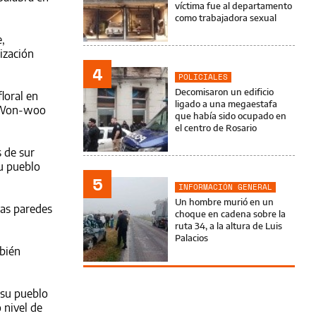
víctima fue al departamento
como trabajadora sexual
,
ización
4
POLICIALES
Decomisaron un edificio
loral en
ligado a una megaestafa
ek Won-woo
que había sido ocupado en
el centro de Rosario
s de
sur
su pueblo
5
INFORMACIÓN GENERAL
Un hombre murió en un
las paredes
choque en cadena sobre la
ruta 34, a la altura de Luis
Palacios
mbién
 su pueblo
 nivel de