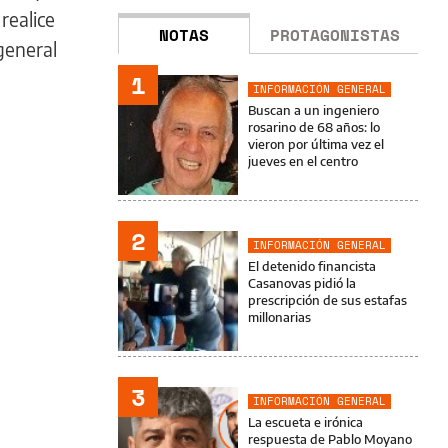
 realice
NOTAS
PROTAGONISTAS
general
1
INFORMACIÓN GENERAL
Buscan a un ingeniero
rosarino de 68 años: lo
vieron por última vez el
jueves en el centro
2
INFORMACIÓN GENERAL
El detenido financista
Casanovas pidió la
prescripción de sus estafas
millonarias
3
INFORMACIÓN GENERAL
La escueta e irónica
respuesta de Pablo Moyano