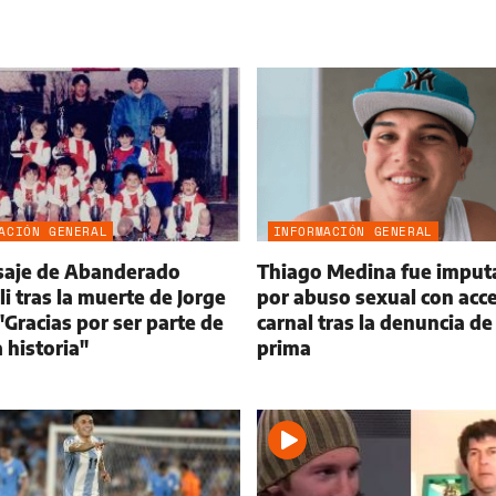
ACIÓN GENERAL
INFORMACIÓN GENERAL
saje de Abanderado
Thiago Medina fue imput
i tras la muerte de Jorge
por abuso sexual con acc
"Gracias por ser parte de
carnal tras la denuncia de
 historia"
prima