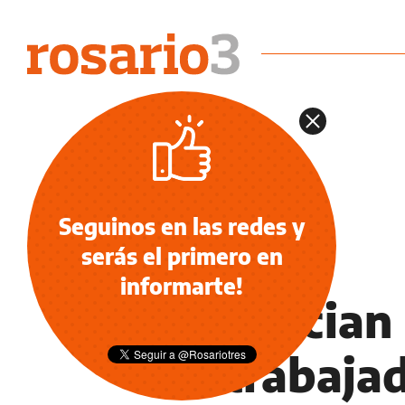
Seguinos en las redes y
serás el primero en
NOTICIAS
informarte!
Denuncian 
de trabaja