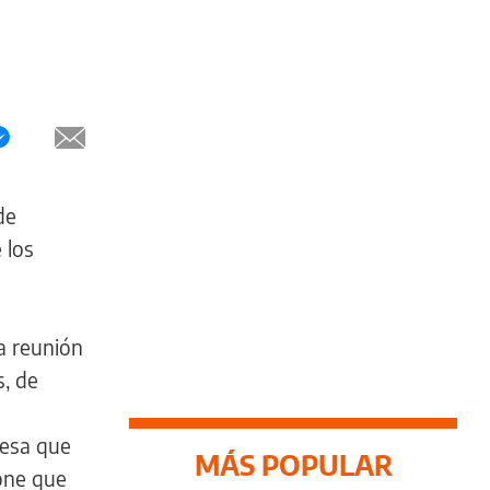
de
 los
a reunión
s, de
resa que
MÁS POPULAR
pone que