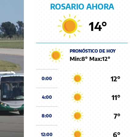
ROSARIO AHORA
14
°
PRONÓSTICO DE HOY
Min:
8
° Max:
12
°
12°
0:00
11°
4:00
7°
8:00
6°
12:00