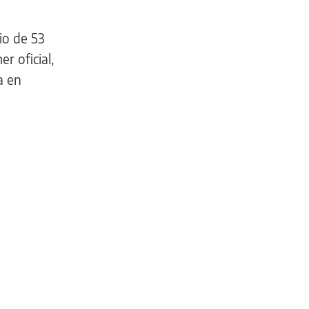
io de 53
r oficial,
a en