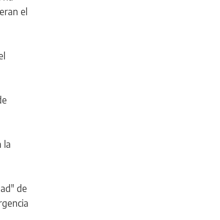
eran el
el
de
 la
dad" de
rgencia