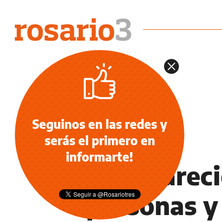
Seguinos en las redes y
serás el primero en
NOTICIAS
informarte!
Desapareci
personas y