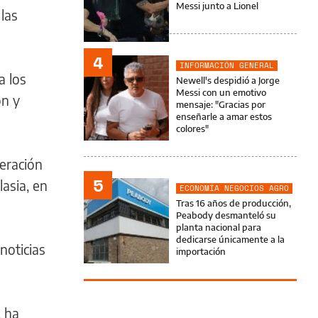
Messi junto a Lionel
las
4
INFORMACIÓN GENERAL
a los
Newell's despidió a Jorge
Messi con un emotivo
ón y
mensaje: "Gracias por
enseñarle a amar estos
colores"
eración
5
lasia, en
ECONOMÍA NEGOCIOS AGRO
Tras 16 años de producción,
Peabody desmanteló su
planta nacional para
dedicarse únicamente a la
noticias
importación
, ha