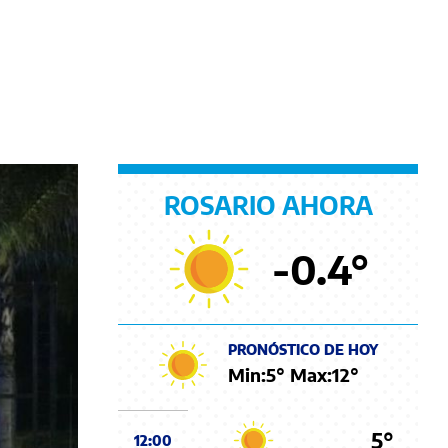
ROSARIO AHORA
-0.4
°
PRONÓSTICO DE HOY
Min:
5
° Max:
12
°
5°
12:00