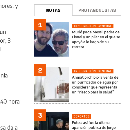
nores, y
NOTAS
PROTAGONISTAS
1
INFORMACIÓN GENERAL
 un
Murió Jorge Messi, padre de
Lionel y un pilar en el que se
or, 3
apoyó a lo largo de su
carrera
1
2
INFORMACIÓN GENERAL
enía
Anmat prohibió la venta de
un purificador de agua por
considerar que representa
un “riesgo para la salud”
2.40 hora
3
DEPORTES
Fotos: así fue la última
sa da a
aparición pública de Jorge