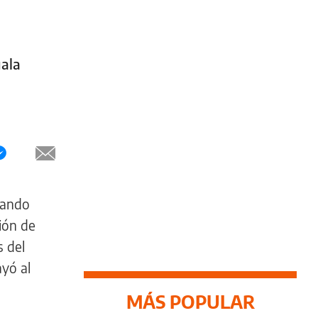
uala
uando
ión de
s del
yó al
MÁS POPULAR