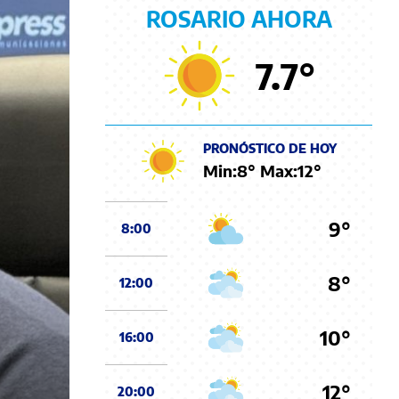
ROSARIO AHORA
7.7
°
PRONÓSTICO DE HOY
Min:
8
° Max:
12
°
9°
8:00
8°
12:00
10°
16:00
12°
20:00