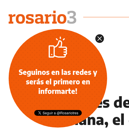
Seguinos en las redes y
serás el primero en
NOTICIAS
informarte!
Después de
semana, el 