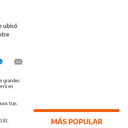
e ubicó
ntre
in grandes
erró en
avos tras
MÁS POPULAR
0,92.