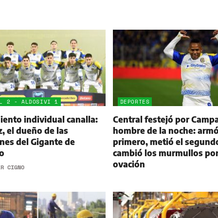
L 2 - ALDOSIVI 1
DEPORTES
ento individual canalla:
Central festejó por Campa
 el dueño de las
hombre de la noche: armó
nes del Gigante de
primero, metió el segund
o
cambió los murmullos po
ovación
ER CIGNO