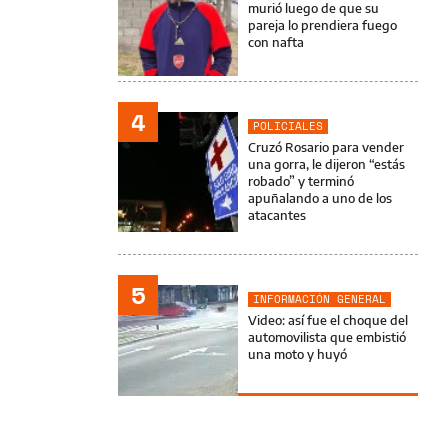
murió luego de que su
pareja lo prendiera fuego
con nafta
4
POLICIALES
Cruzó Rosario para vender
una gorra, le dijeron “estás
robado” y terminó
apuñalando a uno de los
atacantes
5
INFORMACIÓN GENERAL
Video: así fue el choque del
automovilista que embistió
una moto y huyó