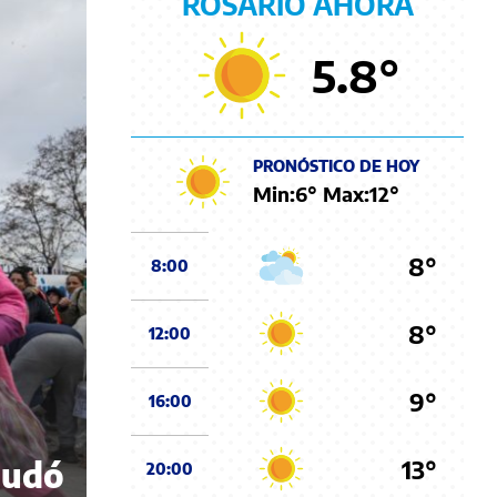
ROSARIO AHORA
5.8
°
PRONÓSTICO DE HOY
Min:
6
° Max:
12
°
8°
8:00
8°
12:00
9°
16:00
13°
nudó
20:00