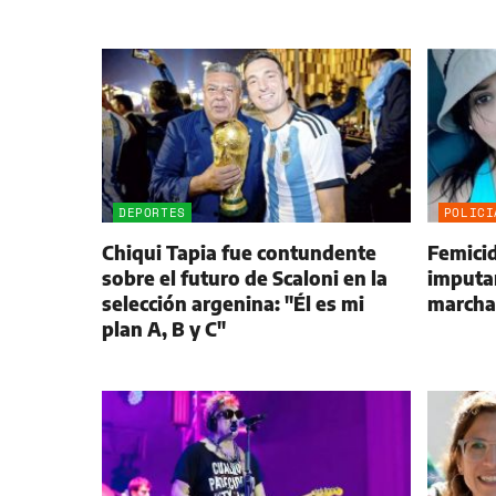
DEPORTES
POLICI
Chiqui Tapia fue contundente
Femici
sobre el futuro de Scaloni en la
imputan
selección argenina: "Él es mi
marchar
plan A, B y C"