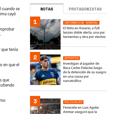
NOTAS
PROTAGONISTAS
d cuando se
tima cayó
1
INFORMACIÓN GENERAL
El Niño en Rosario, a full:
omprobar
lanzan doble alerta, una por
.
tormentas y otra por vientos
y que tenía
2
DEPORTES
Investigan al jugador de
io en que el
Boca Carlos Palacios luego
de la detención de su suegro
en una causa por
as que
narcotráfico
scutiendo
3
omo
POLICIALES
Femicidio en Luis Agote:
Ammar aseguró que la