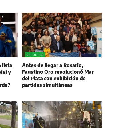
DEPORTES
 lista
Antes de llegar a Rosario,
ivi y
Faustino Oro revolucionó Mar
del Plata con exhibición de
arda?
partidas simultáneas