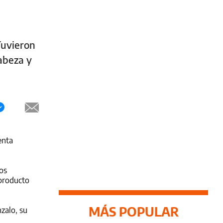
Tuvieron
cabeza y
enta
os
 producto
MÁS POPULAR
zalo, su