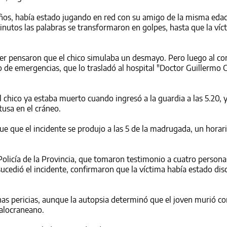
 años, había estado jugando en red con su amigo de la misma eda
inutos las palabras se transformaron en golpes, hasta que la víc
íber pensaron que el chico simulaba un desmayo. Pero luego al c
o de emergencias, que lo trasladó al hospital "Doctor Guillermo C
 chico ya estaba muerto cuando ingresó a la guardia a las 5.20, 
usa en el cráneo.
fue que el incidente se produjo a las 5 de la madrugada, un horar
Policía de la Provincia, que tomaron testimonio a cuatro person
 sucedió el incidente, confirmaron que la víctima había estado di
nas pericias, aunque la autopsia determinó que el joven murió c
alocraneano.