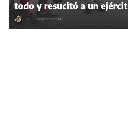
todo y resucitó a un ejérci
Por
RICARDO ROBINS