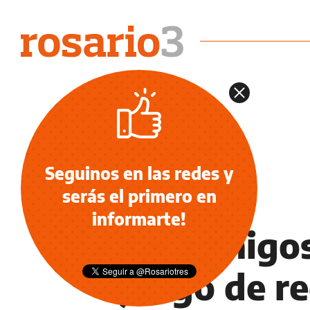
Seguinos en las redes y
serás el primero en
NOTICIAS
informarte!
Dos amigos
juego de r