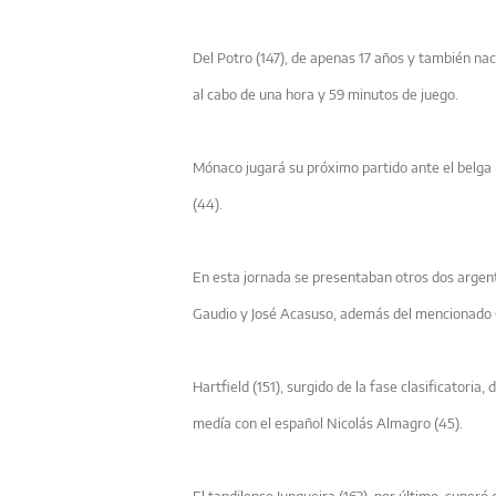
Del Potro (147), de apenas 17 años y también nac
al cabo de una hora y 59 minutos de juego.
Mónaco jugará su próximo partido ante el belga K
(44).
En esta jornada se presentaban otros dos argent
Gaudio y José Acasuso, además del mencionado 
Hartfield (151), surgido de la fase clasificatoria,
medía con el español Nicolás Almagro (45).
El tandilense Junqueira (162), por último, superó 