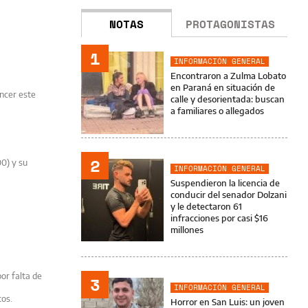
NOTAS
PROTAGONISTAS
1
INFORMACIÓN GENERAL
Encontraron a Zulma Lobato
en Paraná en situación de
encer este
calle y desorientada: buscan
a familiares o allegados
2
0) y su
INFORMACIÓN GENERAL
Suspendieron la licencia de
conducir del senador Dolzani
y le detectaron 61
infracciones por casi $16
millones
or falta de
3
INFORMACIÓN GENERAL
tos.
Horror en San Luis: un joven