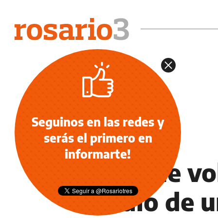
Seguinos en las redes y
serás el primero en
NOTICIAS
informarte!
Dos que vol
medio de u