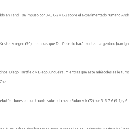
ido en Tandil, se impuso por 3-6, 6-2 y 6-2 sobre el experimentado rumano Andr
ristof Vliegen (34), mientras que Del Potro lo hará frente al argentino Juan Ign
inos: Diego Hartfield y Diego Junqueira, mientras que este miércoles es le tur
Chela.
 debutó el lunes con un triunfo sobre el checo Robin Vik (72) por 3-6, 7-6 (9-7) y 6
con éxito la fase clasificatoria y tras vencer al belga Christophe Rochus (68) por 