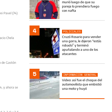
murió luego de que su
pareja lo prendiera fuego
con nafta
ei Pavel (74)
4
POLICIALES
Cruzó Rosario para vender
acio Chela
una gorra, le dijeron “estás
robado” y terminó
apuñalando a uno de los
atacantes
no de Gastón
5
INFORMACIÓN GENERAL
Video: así fue el choque del
automovilista que embistió
-4, y ahora se
una moto y huyó
6-3, 2-6 y 7-6