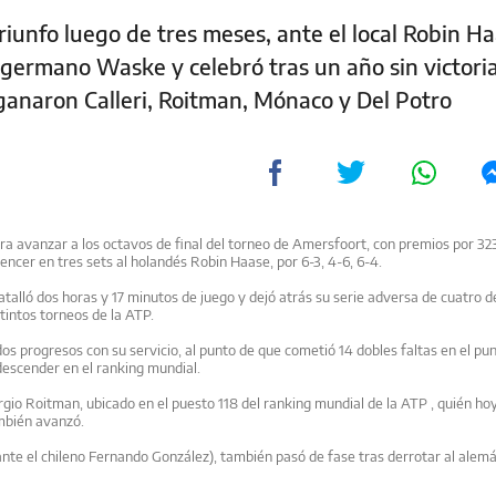
riunfo luego de tres meses, ante el local Robin H
 germano Waske y celebró tras un año sin victoria
ganaron Calleri, Roitman, Mónaco y Del Potro
ara avanzar a los octavos de final del torneo de Amersfoort, con premios por 32
vencer en tres sets al holandés Robin Haase, por 6-3, 4-6, 6-4.
batalló dos horas y 17 minutos de juego y dejó atrás su serie adversa de cuatro 
stintos torneos de
la ATP.
os progresos con su servicio, al punto de que cometió 14 dobles faltas en el pu
 descender en el ranking mundial.
ergio Roitman, ubicado en el puesto 118 del ranking mundial de
la ATP
, quién ho
también avanzó.
 ante el chileno Fernando González), también pasó de fase tras derrotar al alem