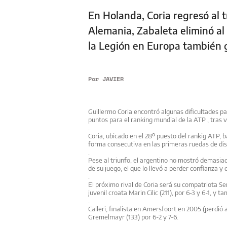
En Holanda, Coria regresó al t
Alemania, Zabaleta eliminó al
la Legión en Europa también 
Por
JAVIER
Guillermo Coria encontró algunas dificultades p
puntos para el ranking mundial de
la ATP
, tras 
.
Coria, ubicado en el 28º puesto del rankig ATP, 
forma consecutiva en las primeras ruedas de di
.
Pese al triunfo, el argentino no mostró demasiad
de su juego, el que lo llevó a perder confianza y
.
El próximo rival de Coria será su compatriota S
juvenil croata Marin Cilic (211), por 6-3 y 6-1, y 
.
Calleri, finalista en Amersfoort en 2005 (perdió
Gremelmayr (133) por 6-2 y 7-6.
.