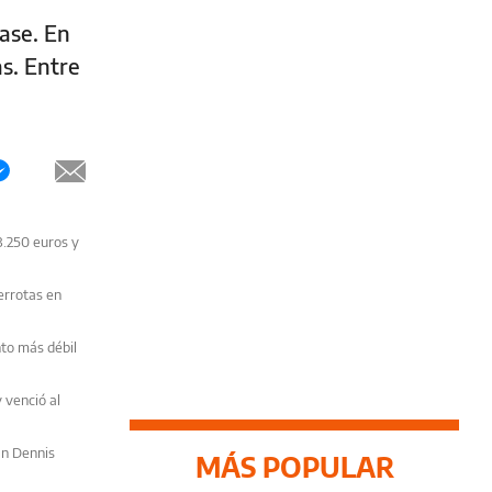
aase. En
s. Entre
3.250 euros y
derrotas en
nto más débil
y venció al
án Dennis
MÁS POPULAR