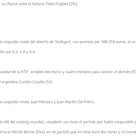
 su chance ante el italiano Fabio Fognini (274).
la segunda ronda del abierto de Stuttgart, con premios por 586.250 euros, al v
ke por 6-3, 3-6 y 6-3.
mundial de
la ATP
, empleó dos horas y cuatro minutos para vencer al alemán (10
el argentino Gastón Gaudio (14).
la segunda ronda: Juan Mónaco y Juan Martín Del Potro.
sto 88 del ranking mundial, completó con éxito el partido que había suspendido p
 al local Michel Berrer (104), en un partido que en total duró dos horas y 45 minu