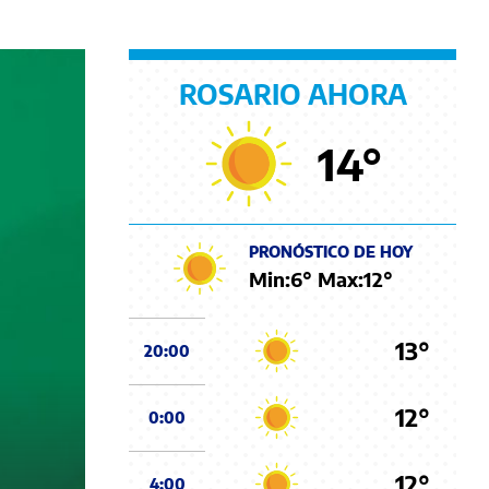
ROSARIO AHORA
14
°
PRONÓSTICO DE HOY
Min:
6
° Max:
12
°
13°
20:00
12°
0:00
12°
4:00