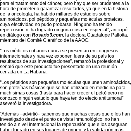
para el tratamiento del cáncer, pero hay que ser prudentes a la
hora de prometer o garantizar resultados, ya que en la historia
de la oncología, ha habido millares de estudios sobre
aminoácidos, polipéptidos y pequeñas moléculas proteicas,
cuya efectividad no pudo probarse. Ninguno ha tenido
repercusión ni ha logrado ninguna cosa en especial”, anticipó
en diálogo con
Rosario3.com
, la doctora Guadalupe Pallotta,
miembro del Comité Científico de la AAOC.
“Los médicos cubanos nunca se presentan en congresos
internacionales y rara vez exponen fuera de su país los
resultados de sus investigaciones”, remarcó la profesional y
señaló que este producto fue presentado en una reunión
cerrada en La Habana.
“Los péptidos son pequeñas moléculas que unen aminoácidos,
son proteínas básicas que se han utilizado en medicina para
muchísimas cosas (hasta para hacer crecer el pelo) pero no
conozco ningún estudio que haya tenido efecto antitumoral”,
aseveró la investigadora.
“Además –advirtió– sabemos que muchas cosas que ellos han
investigado desde el punto de vista inmunológico, no han
tenido a nivel internacional la repercusión que ellos aseguran
haber logrado en sus lugares de origen, y la validación más