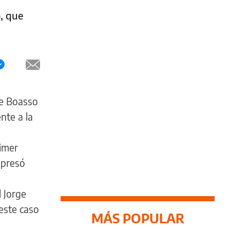
, que
ge Boasso
nte a la
rimer
xpresó
 Jorge
este caso
MÁS POPULAR