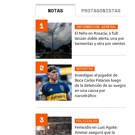
NOTAS
PROTAGONISTAS
1
INFORMACIÓN GENERAL
El Niño en Rosario, a full:
lanzan doble alerta, una por
tormentas y otra por vientos
2
DEPORTES
Investigan al jugador de
Boca Carlos Palacios luego
de la detención de su suegro
en una causa por
narcotráfico
3
POLICIALES
Femicidio en Luis Agote:
Ammar aseguró que la