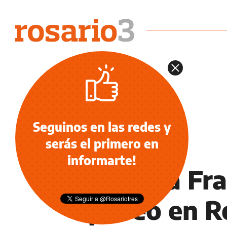
Seguinos en las redes y
serás el primero en
NOTICIAS
informarte!
El Papa Fra
paseo en R