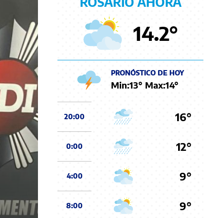
ROSARIO AHORA
14.2
°
PRONÓSTICO DE HOY
Min:
13
° Max:
14
°
16°
20:00
12°
0:00
9°
4:00
9°
8:00