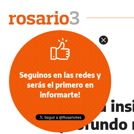
Seguinos en las redes y
serás el primero en
NOTICIAS
informarte!
El Papa ins
"profundo r