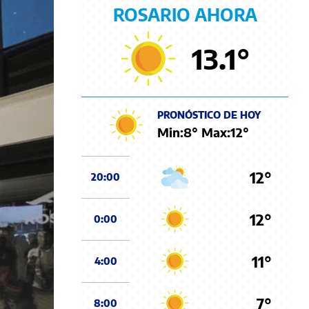
ROSARIO AHORA
13.1
°
PRONÓSTICO DE HOY
Min:
8
° Max:
12
°
12°
20:00
12°
0:00
11°
4:00
7°
8:00