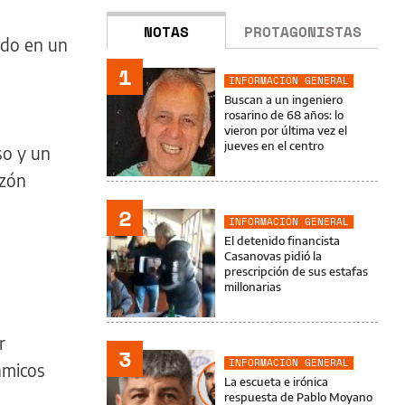
NOTAS
PROTAGONISTAS
ndo en un
1
INFORMACIÓN GENERAL
Buscan a un ingeniero
rosarino de 68 años: lo
vieron por última vez el
jueves en el centro
so y un
azón
2
INFORMACIÓN GENERAL
El detenido financista
Casanovas pidió la
prescripción de sus estafas
millonarias
r
3
INFORMACIÓN GENERAL
ámicos
La escueta e irónica
respuesta de Pablo Moyano