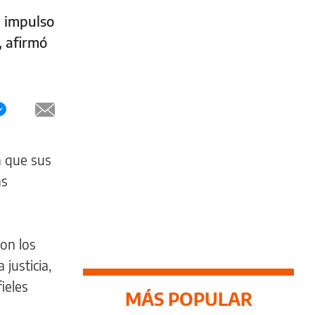
n impulso
, afirmó
a que sus
as
on los
justicia,
ieles
MÁS POPULAR