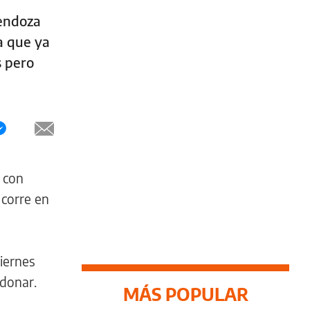
Mendoza
a que ya
s pero
 con
 corre en
viernes
ndonar.
MÁS POPULAR