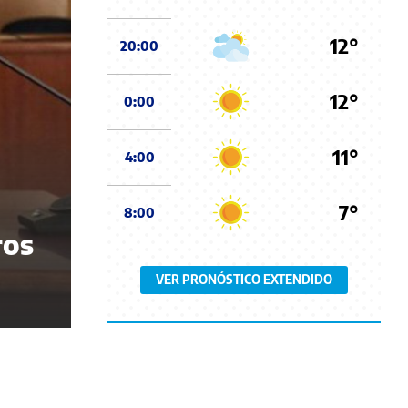
12°
20:00
12°
0:00
11°
4:00
7°
8:00
ros
VER PRONÓSTICO EXTENDIDO