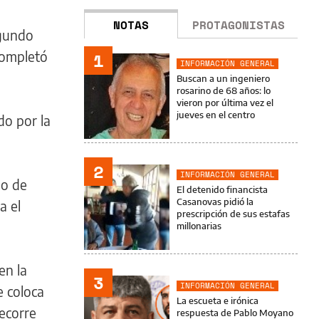
NOTAS
PROTAGONISTAS
egundo
completó
1
INFORMACIÓN GENERAL
Buscan a un ingeniero
rosarino de 68 años: lo
vieron por última vez el
jueves en el centro
do por la
2
INFORMACIÓN GENERAL
po de
El detenido financista
Casanovas pidió la
a el
prescripción de sus estafas
millonarias
en la
3
INFORMACIÓN GENERAL
e coloca
La escueta e irónica
ecorre
respuesta de Pablo Moyano