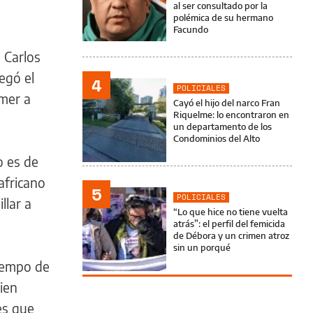
al ser consultado por la
polémica de su hermano
Facundo
l Carlos
egó el
4
POLICIALES
mer a
Cayó el hijo del narco Fran
Riquelme: lo encontraron en
un departamento de los
Condominios del Alto
o es de
africano
5
POLICIALES
llar a
“Lo que hice no tiene vuelta
atrás”: el perfil del femicida
de Débora y un crimen atroz
sin un porqué
tiempo de
ien
es que