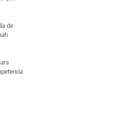
día de
nah
para
mpetencia