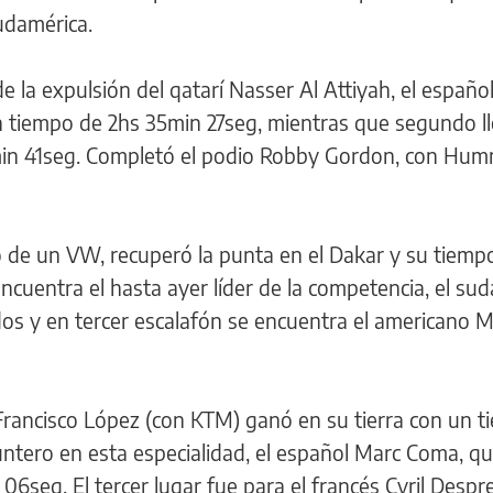
udamérica.
e la expulsión del qatarí Nasser Al Attiyah, el españo
un tiempo de 2hs 35min 27seg, mientras que segundo ll
min 41seg. Completó el podio Robby Gordon, con Hum
o de un VW, recuperó la punta en el Dakar y su tiemp
uentra el hasta ayer líder de la competencia, el sud
ndos y en tercer escalafón se encuentra el americano Mi
 Francisco López (con KTM) ganó en su tierra con un 
ntero en esta especialidad, el español Marc Coma, qu
06seg. El tercer lugar fue para el francés Cyril Despr