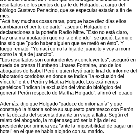
resultados de los peritos de parte de Holgado, a cargo del
biólogo Gustavo Penacino, que se especular estarán a fin de
mes.
"Acá hay muchas cosas raras, porque hace diez días ellos
cambiaron el perito de parte", aseguró Holgado en
declaraciones a la porteña Radio Mitre. "Esto no está claro,
hay una manipulación que no la entiendo", se quejó. La mujer
insistió que "pudo haber alguien que se metió en ésto". Y
luego remató: "Yo nací como la hija de juancito y voy a morir
como la hija de juancito".
"Los resultados son contundentes y concluyentes", aseguró en
rueda de prensa Humberto Linares Fontaine, uno de los
abogados de Isabel Perón, quien leyó parte final de informe del
laboratorio cordobés en donde se indica "la exclusión del
vínculo" entre Perón y Martha Holgado. Los exámenes
genéticos "indican la exclusión del vinculo biológico del
general Perón respecto de Martha Holgado”, afirmó el letrado.
Además, dijo que Holgado “padece de mitomanía” y que
construyó la historia sobre su supuesto parentesco con Perón
en la década del sesenta durante un viaje a Italia. Según el
relato del abogado, la mujer aseguró ser la hija del ex
presidente por primera vez “ante la imposibilidad de pagar un
hotel” en el que se había alojado con su marido.