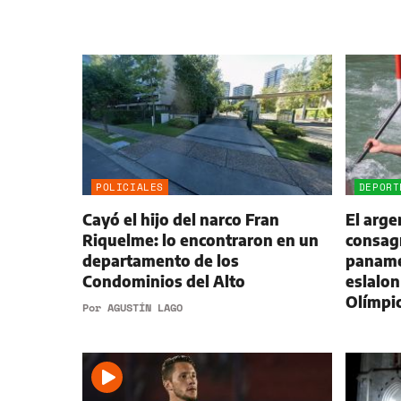
POLICIALES
DEPORT
Cayó el hijo del narco Fran
El arge
Riquelme: lo encontraron en un
consag
departamento de los
paname
Condominios del Alto
eslalon
Olímpi
Por
AGUSTÍN LAGO