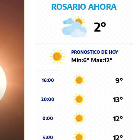
ROSARIO AHORA
2
°
PRONÓSTICO DE HOY
Min:
6
° Max:
12
°
9°
16:00
13°
20:00
12°
0:00
12°
4:00