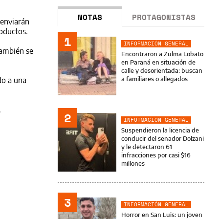
NOTAS
PROTAGONISTAS
 enviarán
roductos.
1
INFORMACIÓN GENERAL
también se
Encontraron a Zulma Lobato
en Paraná en situación de
calle y desorientada: buscan
a familiares o allegados
do a una
.
2
INFORMACIÓN GENERAL
Suspendieron la licencia de
conducir del senador Dolzani
y le detectaron 61
infracciones por casi $16
millones
3
INFORMACIÓN GENERAL
Horror en San Luis: un joven