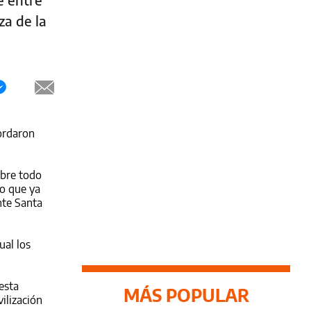
za de la
ordaron
obre todo
zo que ya
nte Santa
ual los
esta
MÁS POPULAR
ilización