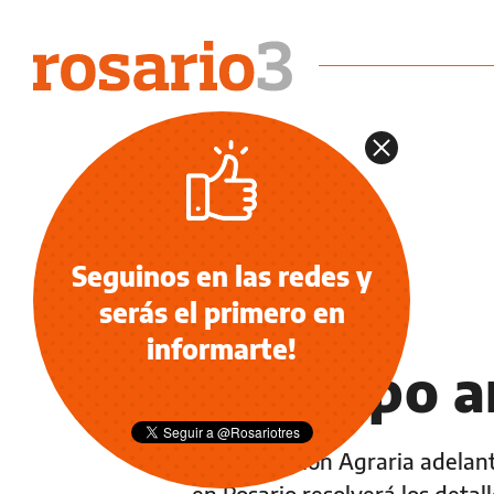
Seguinos en las redes y
serás el primero en
NOTICIAS
informarte!
El campo a
La Federación Agraria adelant
en Rosario resolverá los detal