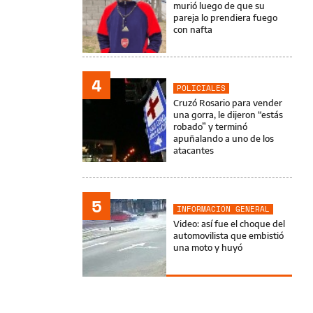
murió luego de que su
pareja lo prendiera fuego
con nafta
4
POLICIALES
Cruzó Rosario para vender
una gorra, le dijeron “estás
robado” y terminó
apuñalando a uno de los
atacantes
5
INFORMACIÓN GENERAL
Video: así fue el choque del
automovilista que embistió
una moto y huyó