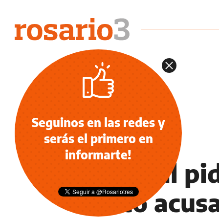
Seguinos en las redes y
serás el primero en
NOTICIAS
informarte!
El fiscal p
cinco acusa