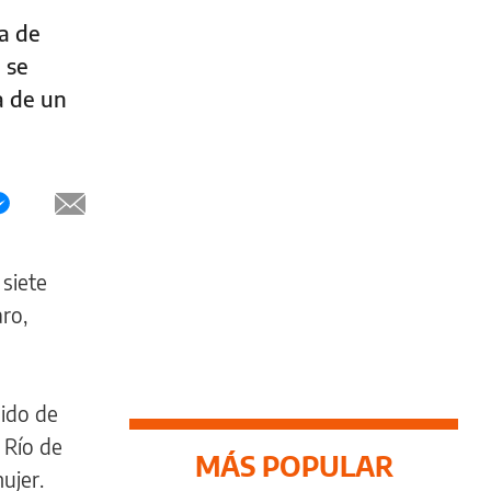
na de
 se
a de un
 siete
ro,
dido de
 Río de
MÁS POPULAR
ujer.