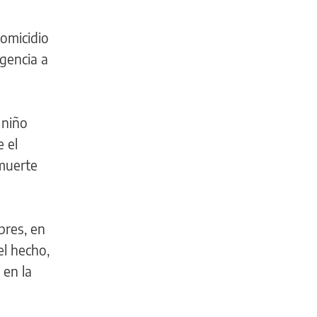
homicidio
rgencia a
 niño
 el
 muerte
bres, en
el hecho,
 en la