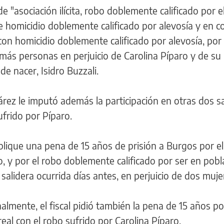
 de "asociación ilícita, robo doblemente calificado por 
e homicidio doblemente calificado por alevosía y en c
on homicidio doblemente calificado por alevosía, por 
ás personas en perjuicio de Carolina Píparo y de su
 nacer, Isidro Buzzali.
uárez le imputó además la participación en otras dos s
ufrido por Píparo.
lique una pena de 15 años de prisión a Burgos por el
aro, y por el robo doblemente calificado por ser en pob
alidera ocurrida días antes, en perjuicio de dos muje
lmente, el fiscal pidió también la pena de 15 años por
real con el robo sufrido por Carolina Píparo.