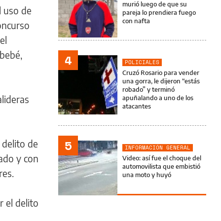
murió luego de que su
el uso de
pareja lo prendiera fuego
con nafta
oncurso
el
 bebé,
4
POLICIALES
Cruzó Rosario para vender
una gorra, le dijeron “estás
robado” y terminó
alideras
apuñalando a uno de los
atacantes
5
 delito de
INFORMACIÓN GENERAL
lado y con
Video: así fue el choque del
automovilista que embistió
res.
una moto y huyó
 el delito