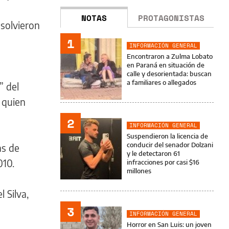
NOTAS
PROTAGONISTAS
esolvieron
1
INFORMACIÓN GENERAL
Encontraron a Zulma Lobato
en Paraná en situación de
calle y desorientada: buscan
a familiares o allegados
” del
 quien
2
INFORMACIÓN GENERAL
Suspendieron la licencia de
conducir del senador Dolzani
as de
y le detectaron 61
010.
infracciones por casi $16
millones
 Silva,
3
INFORMACIÓN GENERAL
Horror en San Luis: un joven