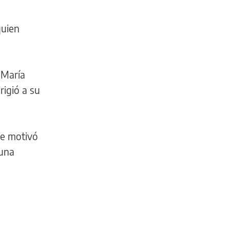
quien
 María
rigió a su
que motivó
 una