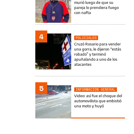
murió luego de que su
pareja lo prendiera fuego
con nafta
4
POLICIALES
Cruzó Rosario para vender
una gorra, le dijeron “estás
robado” y terminó
apuñalando a uno de los
atacantes
5
INFORMACIÓN GENERAL
Video: así fue el choque del
automovilista que embistió
una moto y huyó