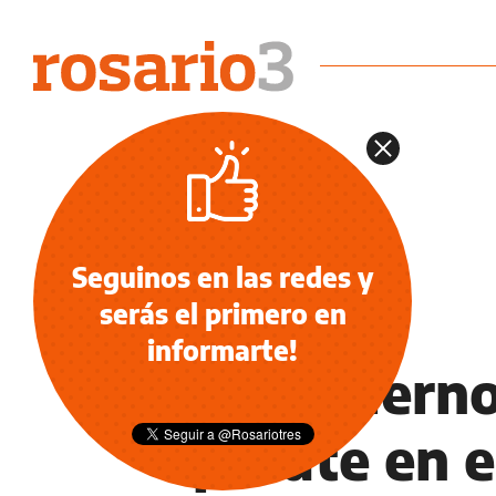
Seguinos en las redes y
serás el primero en
NOTICIAS
informarte!
El gobiern
parate en e