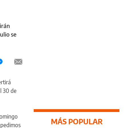
irán
ulio se
rtirá
l 30 de
 domingo
MÁS POPULAR
y pedimos