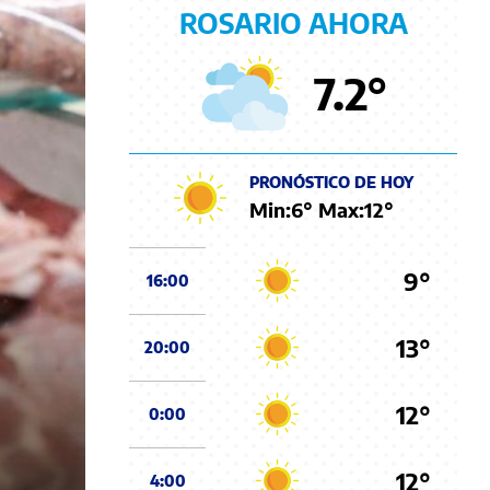
ROSARIO AHORA
7.2
°
PRONÓSTICO DE HOY
Min:
6
° Max:
12
°
9°
16:00
13°
20:00
12°
0:00
12°
4:00