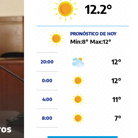
12.2
°
PRONÓSTICO DE HOY
Min:
8
° Max:
12
°
12°
20:00
12°
0:00
11°
4:00
7°
8:00
ros