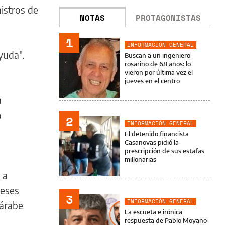
istros de
NOTAS
PROTAGONISTAS
1
INFORMACIÓN GENERAL
yuda".
Buscan a un ingeniero
rosarino de 68 años: lo
vieron por última vez el
jueves en el centro
a
o
2
INFORMACIÓN GENERAL
El detenido financista
Casanovas pidió la
prescripción de sus estafas
millonarias
 a
reses
3
INFORMACIÓN GENERAL
 árabe
La escueta e irónica
respuesta de Pablo Moyano