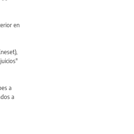
erior en
neset),
juicios"
bes a
ados a