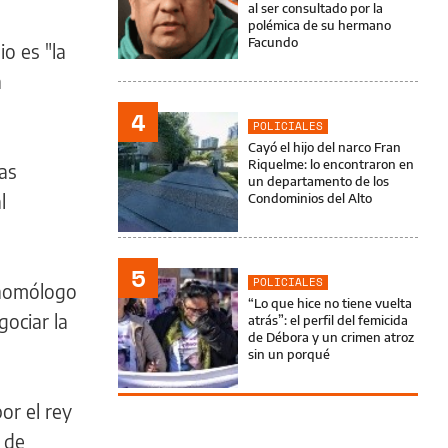
al ser consultado por la
polémica de su hermano
Facundo
o es "la
n
4
POLICIALES
Cayó el hijo del narco Fran
Riquelme: lo encontraron en
ras
un departamento de los
l
Condominios del Alto
5
POLICIALES
u homólogo
“Lo que hice no tiene vuelta
ociar la
atrás”: el perfil del femicida
de Débora y un crimen atroz
sin un porqué
or el rey
 de