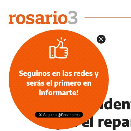
Seguinos en las redes y
serás el primero en
NOTICIAS
informarte!
El preside
que el repa