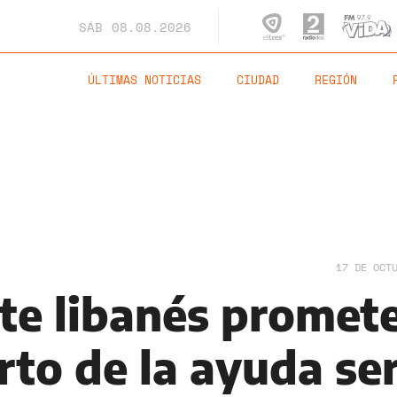
SÁB
08.08.2026
ÚLTIMAS NOTICIAS
CIUDAD
REGIÓN
17 DE OCT
nte libanés promet
rto de la ayuda se