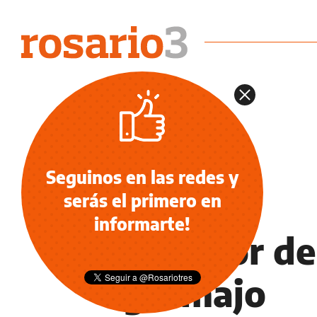
Seguinos en las redes y
serás el primero en
NOTICIAS
informarte!
El sabor de
gramajo