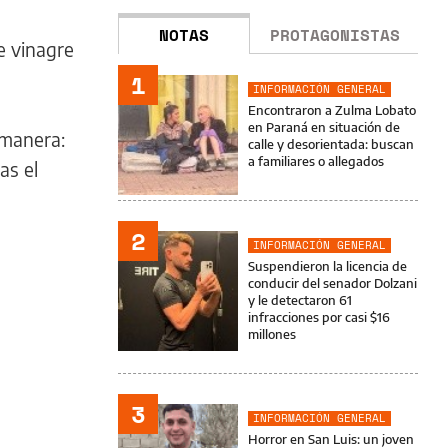
NOTAS
PROTAGONISTAS
e vinagre
1
INFORMACIÓN GENERAL
Encontraron a Zulma Lobato
en Paraná en situación de
 manera:
calle y desorientada: buscan
a familiares o allegados
as el
2
INFORMACIÓN GENERAL
Suspendieron la licencia de
conducir del senador Dolzani
y le detectaron 61
infracciones por casi $16
millones
3
INFORMACIÓN GENERAL
Horror en San Luis: un joven