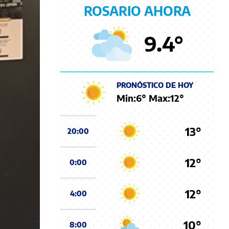
ROSARIO AHORA
9.4
°
PRONÓSTICO DE HOY
Min:
6
° Max:
12
°
13°
20:00
12°
0:00
12°
4:00
10°
8:00