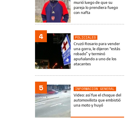
murió luego de que su
pareja lo prendiera fuego
con nafta
4
POLICIALES
Cruzó Rosario para vender
una gorra, le dijeron “estás
robado” y terminó
apuñalando a uno de los
atacantes
5
INFORMACIÓN GENERAL
Video: así fue el choque del
automovilista que embistió
una moto y huyó