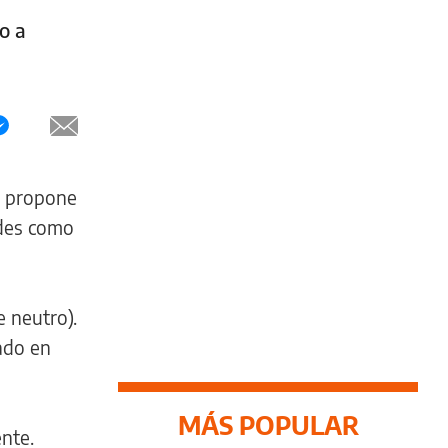
o a
a propone
ndes como
e neutro).
ado en
MÁS POPULAR
ente.