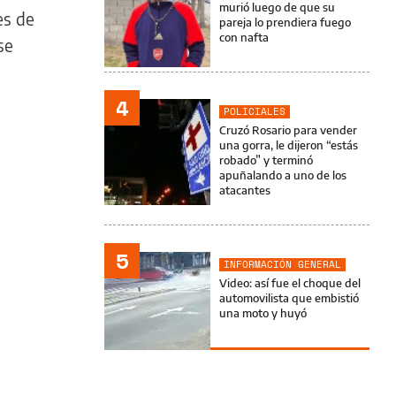
murió luego de que su
es de
pareja lo prendiera fuego
con nafta
se
4
POLICIALES
Cruzó Rosario para vender
una gorra, le dijeron “estás
robado” y terminó
apuñalando a uno de los
atacantes
5
INFORMACIÓN GENERAL
Video: así fue el choque del
automovilista que embistió
una moto y huyó