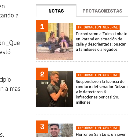
en
NOTAS
PROTAGONISTAS
ntando a
1
INFORMACIÓN GENERAL
Encontraron a Zulma Lobato
en Paraná en situación de
ión ¿Que
calle y desorientada: buscan
a familiares o allegados
festó
2
INFORMACIÓN GENERAL
cipio
Suspendieron la licencia de
conducir del senador Dolzani
in a mas
y le detectaron 61
infracciones por casi $16
millones
3
INFORMACIÓN GENERAL
s.
Horror en San Luis: un joven