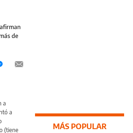
 afirman
emás de
n a
ntó a
o
MÁS POPULAR
 (tiene