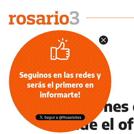
Seguinos en las redes y
serás el primero en
NOTICIAS
informarte!
Elecciones 
divide el o