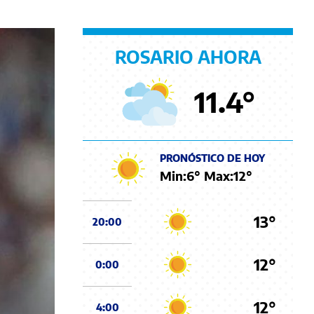
ROSARIO AHORA
11.4
°
PRONÓSTICO DE HOY
Min:
6
° Max:
12
°
13°
20:00
12°
0:00
12°
4:00