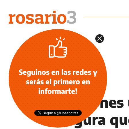
Seguinos en las redes y
serás el primero en
NOTICIAS
informarte!
Elecciones 
asegura qu