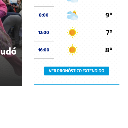
9°
8:00
7°
12:00
8°
nudó
16:00
VER PRONÓSTICO EXTENDIDO