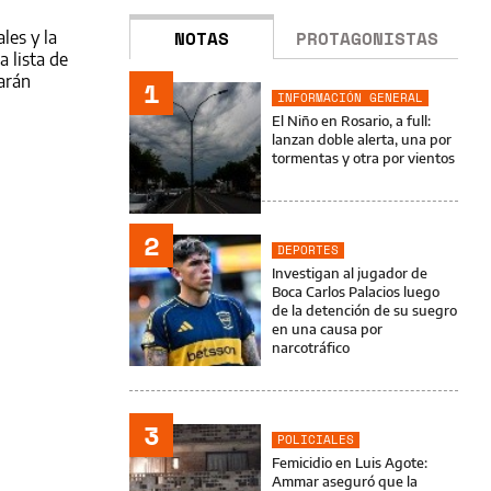
NOTAS
PROTAGONISTAS
les y la
a lista de
arán
1
INFORMACIÓN GENERAL
El Niño en Rosario, a full:
lanzan doble alerta, una por
tormentas y otra por vientos
2
DEPORTES
Investigan al jugador de
Boca Carlos Palacios luego
de la detención de su suegro
en una causa por
narcotráfico
3
POLICIALES
Femicidio en Luis Agote:
Ammar aseguró que la