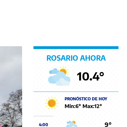
ROSARIO AHORA
10.4
°
PRONÓSTICO DE HOY
Min:
6
° Max:
12
°
9°
4:00