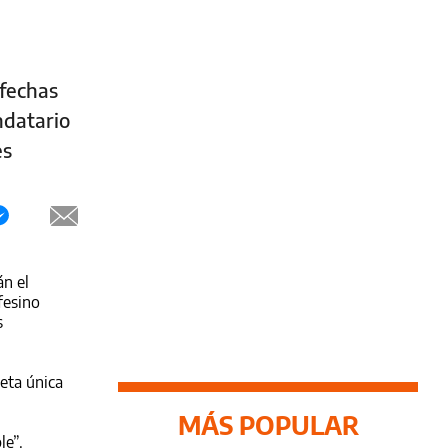
 fechas
ndatario
es
án el
fesino
s
leta única
MÁS POPULAR
le”.