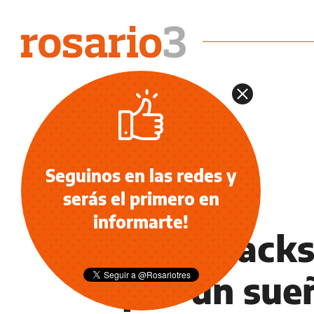
Seguinos en las redes y
serás el primero en
NOTICIAS
informarte!
En el back
por un sue