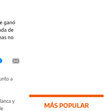
ue ganó
jada de
nas no
unto a
lanca y
MÁS POPULAR
de