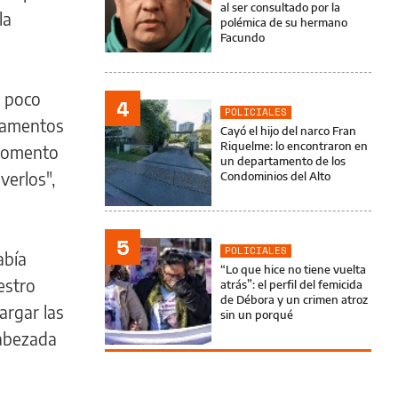
al ser consultado por la
la
polémica de su hermano
Facundo
o poco
4
POLICIALES
icamentos
Cayó el hijo del narco Fran
Riquelme: lo encontraron en
 momento
un departamento de los
verlos",
Condominios del Alto
5
POLICIALES
abía
“Lo que hice no tiene vuelta
estro
atrás”: el perfil del femicida
de Débora y un crimen atroz
argar las
sin un porqué
cabezada