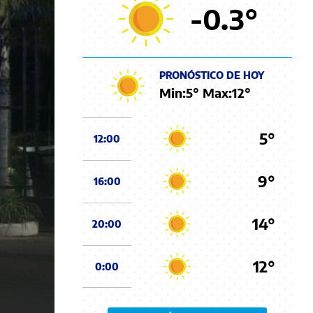
-0.3
°
PRONÓSTICO DE HOY
Min:
5
° Max:
12
°
5°
12:00
9°
16:00
14°
20:00
12°
0:00