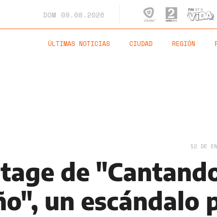
DOM
09.08.2026
ÚLTIMAS NOTICIAS
CIUDAD
REGIÓN
12 DE E
stage de "Cantand
ño", un escándalo 