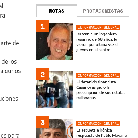
al
NOTAS
PROTAGONISTAS
ra.
1
INFORMACIÓN GENERAL
Buscan a un ingeniero
rosarino de 68 años: lo
parte de
vieron por última vez el
jueves en el centro
 de los
 algunos
2
INFORMACIÓN GENERAL
El detenido financista
Casanovas pidió la
prescripción de sus estafas
luciones
millonarias
3
INFORMACIÓN GENERAL
La escueta e irónica
 es para
respuesta de Pablo Moyano