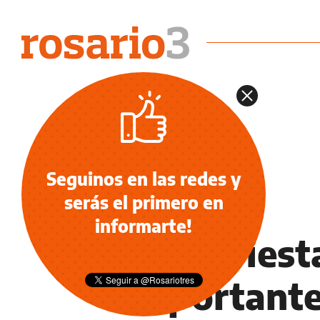
Seguinos en las redes y
serás el primero en
NOTICIAS
informarte!
"Es la fies
importante