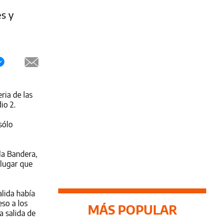
es y
ria de las
io 2.
sólo
la Bandera,
 lugar que
alida había
so a los
MÁS POPULAR
a salida de