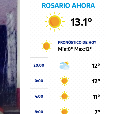
ROSARIO AHORA
13.1
°
PRONÓSTICO DE HOY
Min:
8
° Max:
12
°
12°
20:00
12°
0:00
11°
4:00
7°
8:00