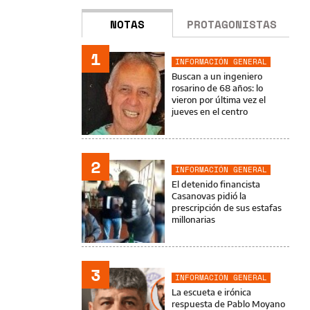
NOTAS
PROTAGONISTAS
1
INFORMACIÓN GENERAL
Buscan a un ingeniero
rosarino de 68 años: lo
vieron por última vez el
jueves en el centro
2
INFORMACIÓN GENERAL
El detenido financista
Casanovas pidió la
prescripción de sus estafas
millonarias
3
INFORMACIÓN GENERAL
La escueta e irónica
respuesta de Pablo Moyano