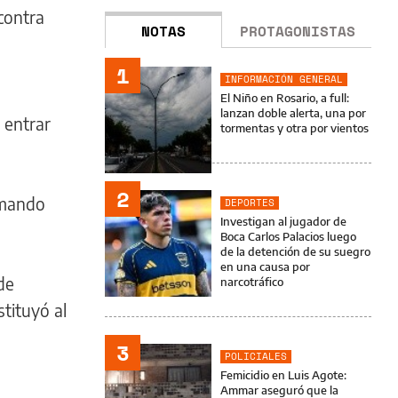
contra
NOTAS
PROTAGONISTAS
1
INFORMACIÓN GENERAL
El Niño en Rosario, a full:
lanzan doble alerta, una por
 entrar
tormentas y otra por vientos
2
 mando
DEPORTES
Investigan al jugador de
Boca Carlos Palacios luego
de la detención de su suegro
en una causa por
de
narcotráfico
tituyó al
3
POLICIALES
Femicidio en Luis Agote:
Ammar aseguró que la