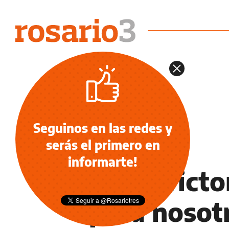
Seguinos en las redes y
serás el primero en
NOTICIAS
informarte!
"Esta vict
para nosot