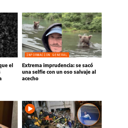
INFORMACIÓN GENERAL
que el
Extrema imprudencia: se sacó
s
una selfie con un oso salvaje al
a
acecho