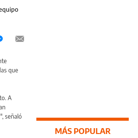
 equipo
nte
das que
to. A
tan
", señaló
MÁS POPULAR