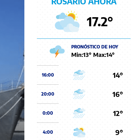
ROSARIO AHORA
17.2
°
PRONÓSTICO DE HOY
Min:
13
° Max:
14
°
14°
16:00
16°
20:00
12°
0:00
9°
4:00