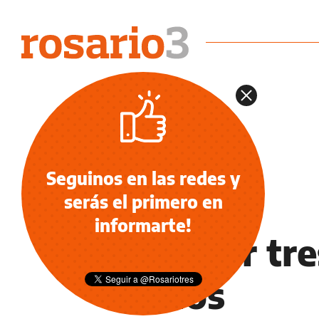
Seguinos en las redes y
serás el primero en
NOTICIAS
informarte!
Fue por tre
todos