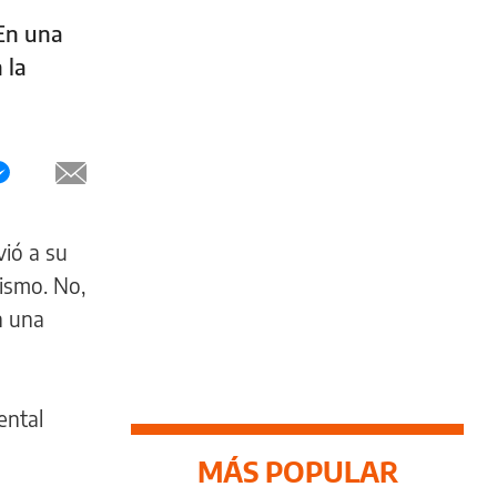
 En una
 la
vió a su
mismo. No,
n una
ental
MÁS POPULAR