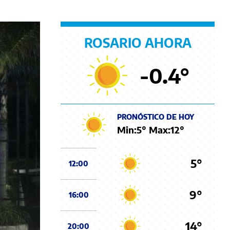
ROSARIO AHORA
-0.4
°
PRONÓSTICO DE HOY
Min:
5
° Max:
12
°
5°
12:00
9°
16:00
14°
20:00