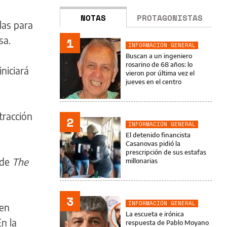
NOTAS
PROTAGONISTAS
las para
sa.
1
INFORMACIÓN GENERAL
Buscan a un ingeniero
rosarino de 68 años: lo
niciará
vieron por última vez el
jueves en el centro
tracción
2
INFORMACIÓN GENERAL
El detenido financista
Casanovas pidió la
prescripción de sus estafas
 de
The
millonarias
3
INFORMACIÓN GENERAL
ien
La escueta e irónica
n la
respuesta de Pablo Moyano