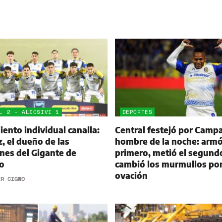
L 2 - ALDOSIVI 1
DEPORTES
ento individual canalla:
Central festejó por Campa
 el dueño de las
hombre de la noche: armó
nes del Gigante de
primero, metió el segund
o
cambió los murmullos po
ovación
ER CIGNO