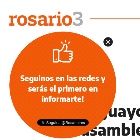
Seguinos en las redes y
serás el primero en
NOTICIAS
informarte!
Gualeguayc
los asambl