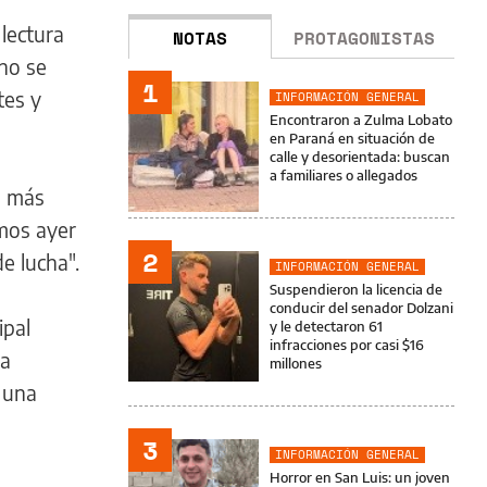
 lectura
NOTAS
PROTAGONISTAS
"no se
1
tes y
INFORMACIÓN GENERAL
Encontraron a Zulma Lobato
en Paraná en situación de
calle y desorientada: buscan
a familiares o allegados
o más
mos ayer
2
e lucha".
INFORMACIÓN GENERAL
Suspendieron la licencia de
conducir del senador Dolzani
ipal
y le detectaron 61
infracciones por casi $16
ta
millones
a una
3
INFORMACIÓN GENERAL
Horror en San Luis: un joven