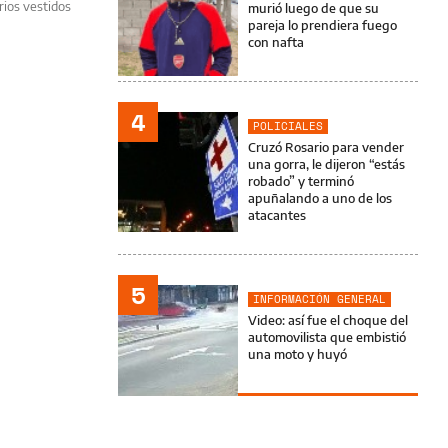
rios vestidos
murió luego de que su
pareja lo prendiera fuego
con nafta
4
POLICIALES
Cruzó Rosario para vender
una gorra, le dijeron “estás
robado” y terminó
apuñalando a uno de los
atacantes
5
INFORMACIÓN GENERAL
Video: así fue el choque del
automovilista que embistió
una moto y huyó