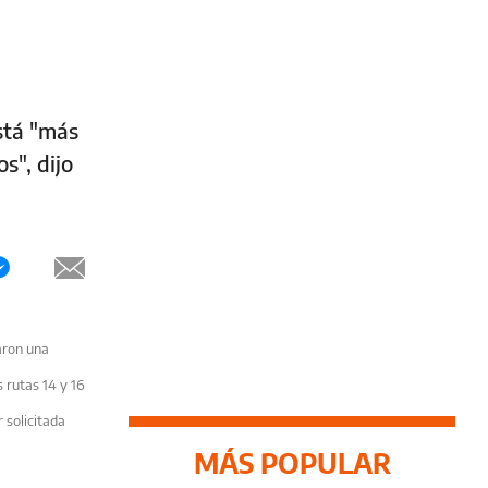
stá "más
s", dijo
aron una
s rutas 14 y 16
 solicitada
MÁS POPULAR