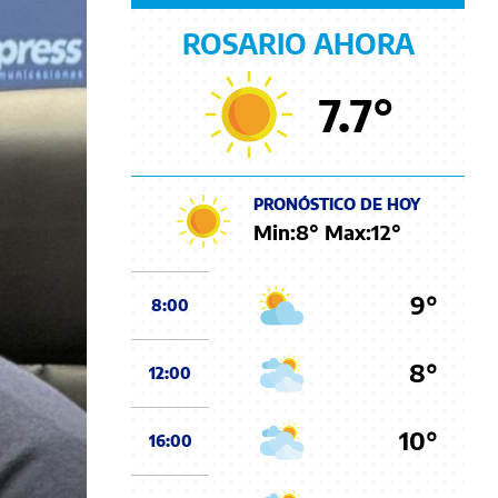
ROSARIO AHORA
7.7
°
PRONÓSTICO DE HOY
Min:
8
° Max:
12
°
9°
8:00
8°
12:00
10°
16:00