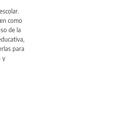
escolar.
enen como
so de la
educativa,
erlas para
 y