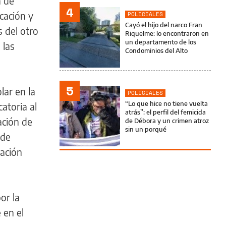
a de
4
cación y
POLICIALES
Cayó el hijo del narco Fran
 del otro
Riquelme: lo encontraron en
un departamento de los
 las
Condominios del Alto
5
lar en la
POLICIALES
“Lo que hice no tiene vuelta
atoria al
atrás”: el perfil del femicida
ación de
de Débora y un crimen atroz
sin un porqué
 de
ación
or la
 en el