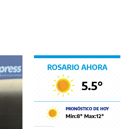
ROSARIO AHORA
5.5
°
PRONÓSTICO DE HOY
Min:
8
° Max:
12
°