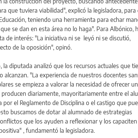
n la construcción del proyecto, buscando antecedente
 que tuviera viabilidad", explicó la legisladora, para
e Educación, teniendo una herramienta para echar man
s que se dan en esta área no lo haga". Para Albónico, 
a de interés: "La iniciativa ni se leyó ni se discutió,
cto de la oposición", opinó.
, la diputada analizó que los recursos actuales que ti
 no alcanzan. "La experiencia de nuestros docentes sa
lares se empieza a valorar la necesidad de ofrecer u
se producen diariamente, mayoritariamente entre el a
a por el Reglamento de Disciplina o el castigo que pu
esto buscamos de dotar al alumnado de estrategias
conflictos que los ayuden a reflexionar y los capaciten
positiva" , fundamentó la legisladora.