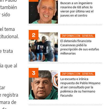
Buscan a un ingeniero
a también
rosarino de 68 años: lo
vieron por última vez el
 sido
jueves en el centro
 el tema
2
itucional.
INFORMACIÓN GENERAL
El detenido financista
Casanovas pidió la
prescripción de sus estafas
e trata
millonarias
ia que al
3
INFORMACIÓN GENERAL
La escueta e irónica
respuesta de Pablo Moyano
tar
al ser consultado por la
polémica de su hermano
e registra
Facundo
ámara de