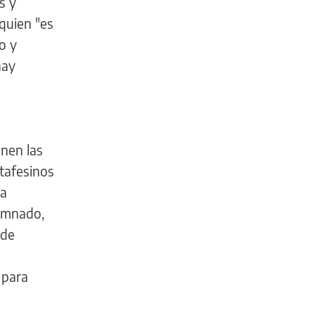
s y
 quien "es
o y
hay
enen las
ntafesinos
na
lumnado,
ede
 para