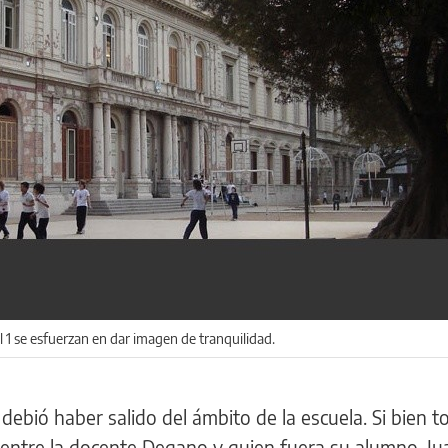
 1 se esfuerzan en dar imagen de tranquilidad.
 debió haber salido del ámbito de la escuela. Si bien t
a entre la docente Degano y quien fuera su alumno, J