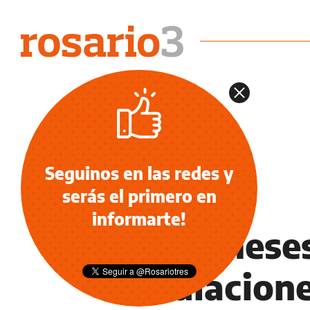
Seguinos en las redes y
serás el primero en
NOTICIAS
informarte!
Hace meses
mediacione