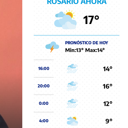
ROSARIO AHORA
17
°
PRONÓSTICO DE HOY
Min:
13
° Max:
14
°
14°
16:00
16°
20:00
12°
0:00
9°
4:00