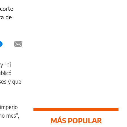
 corte
ta de
y "ni
blicó
ses y que
 imperio
no mes",
MÁS POPULAR