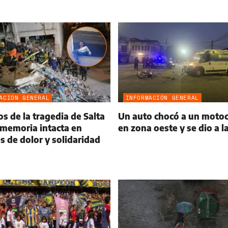
ACIÓN GENERAL
INFORMACIÓN GENERAL
os de la tragedia de Salta
Un auto chocó a un motoci
a memoria intacta en
en zona oeste y se dio a l
s de dolor y solidaridad