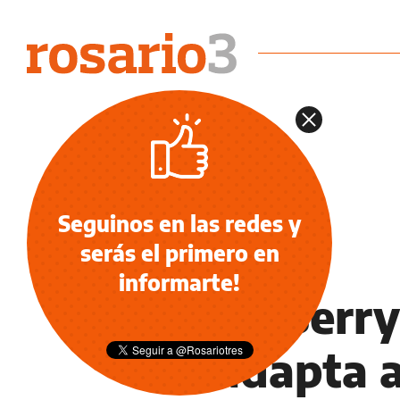
Seguinos en las redes y
serás el primero en
NOTICIAS
informarte!
Halle Berry
se adapta a