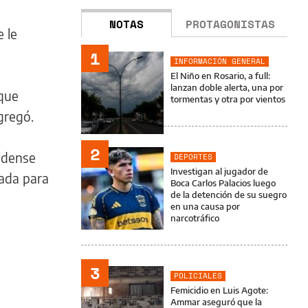
NOTAS
PROTAGONISTAS
e le
1
INFORMACIÓN GENERAL
El Niño en Rosario, a full:
lanzan doble alerta, una por
 que
tormentas y otra por vientos
gregó.
2
nidense
DEPORTES
Investigan al jugador de
rada para
Boca Carlos Palacios luego
de la detención de su suegro
en una causa por
narcotráfico
3
POLICIALES
Femicidio en Luis Agote:
Ammar aseguró que la