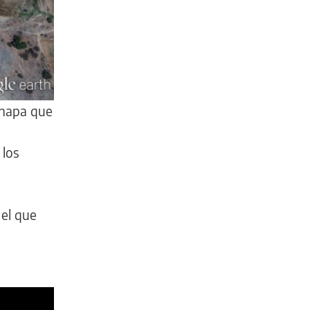
chapa que
 los
 el que