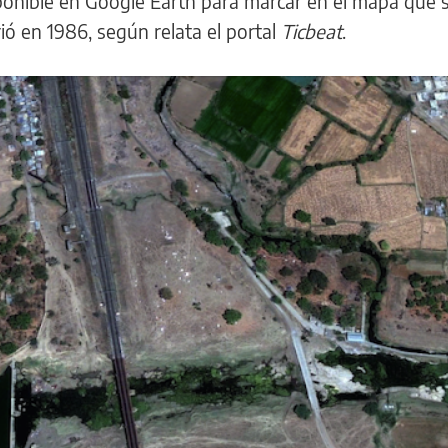
isponible en Google Earth para marcar en el mapa que 
rió en 1986, según relata el portal
Ticbeat
.