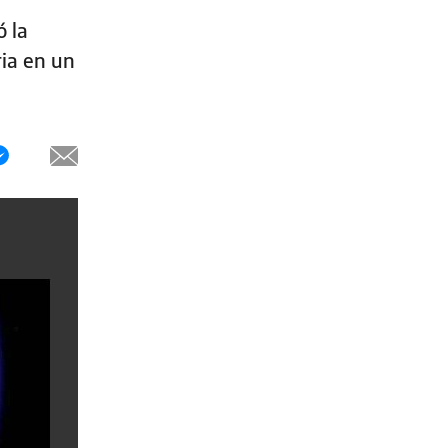
ó la
ria en un