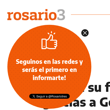
Seguinos en las redes y
serás el primero en
NOTICIAS
informarte!
Halló a su 
gracias a 