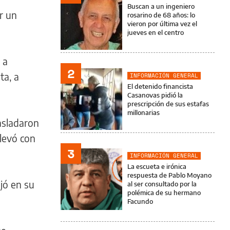
Buscan a un ingeniero
or un
rosarino de 68 años: lo
vieron por última vez el
jueves en el centro
 a
2
ta, a
INFORMACIÓN GENERAL
El detenido financista
Casanovas pidió la
prescripción de sus estafas
millonarias
asladaron
llevó con
3
INFORMACIÓN GENERAL
La escueta e irónica
respuesta de Pablo Moyano
jó en su
al ser consultado por la
polémica de su hermano
Facundo