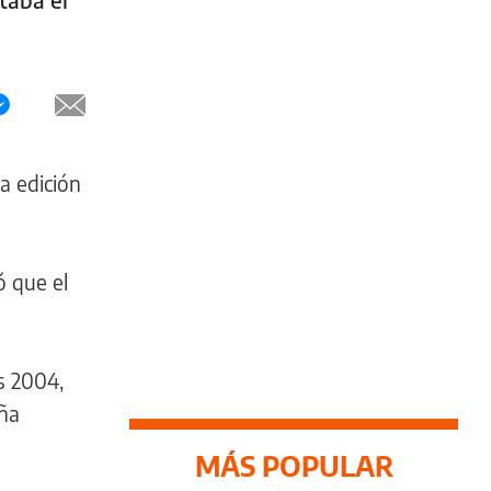
a edición
ó que el
s 2004,
aña
MÁS POPULAR