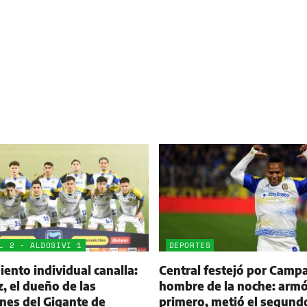
L 2 - ALDOSIVI 1
DEPORTES
ento individual canalla:
Central festejó por Campa
 el dueño de las
hombre de la noche: armó
nes del Gigante de
primero, metió el segund