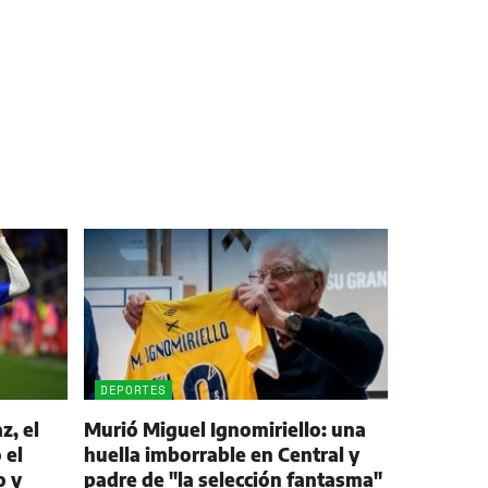
DEPORTES
z, el
Murió Miguel Ignomiriello: una
 el
huella imborrable en Central y
o y
padre de "la selección fantasma"