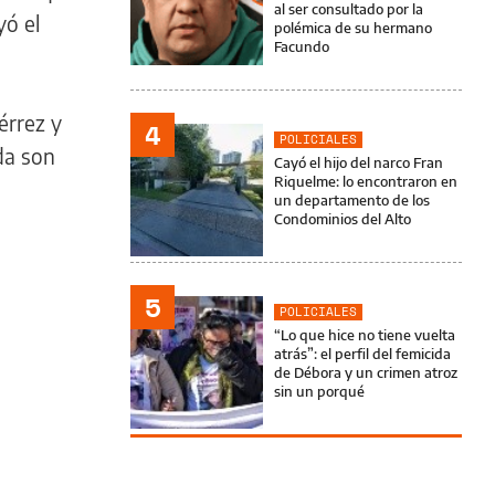
al ser consultado por la
yó el
polémica de su hermano
Facundo
érrez y
4
POLICIALES
da son
Cayó el hijo del narco Fran
Riquelme: lo encontraron en
un departamento de los
Condominios del Alto
5
POLICIALES
“Lo que hice no tiene vuelta
atrás”: el perfil del femicida
de Débora y un crimen atroz
sin un porqué