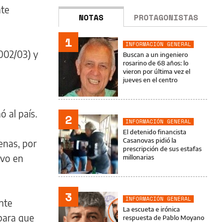
nte
NOTAS
PROTAGONISTAS
1
INFORMACIÓN GENERAL
002/03) y
Buscan a un ingeniero
rosarino de 68 años: lo
vieron por última vez el
jueves en el centro
ó al país.
2
INFORMACIÓN GENERAL
El detenido financista
Casanovas pidió la
enas, por
prescripción de sus estafas
uvo en
millonarias
3
INFORMACIÓN GENERAL
ante
La escueta e irónica
para que
respuesta de Pablo Moyano