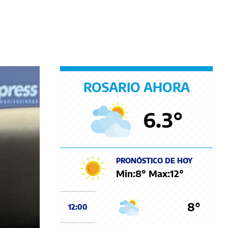
ROSARIO AHORA
6.3
°
PRONÓSTICO DE HOY
Min:
8
° Max:
12
°
8°
12:00