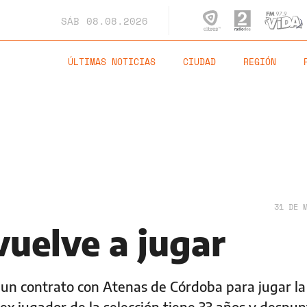
SÁB
08.08.2026
ÚLTIMAS NOTICIAS
CIUDAD
REGIÓN
31 DE 
uelve a jugar
 un contrato con Atenas de Córdoba para jugar l
l ex jugador de la selección tiene 33 años y despun