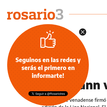
Seguinos en las redes y
serás el primero en
NOTICIAS
informarte!
Herrmann v
El ala pivote venadense firmó
edición de la Liga Nacional. E