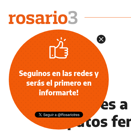
Seguinos en las redes y
serás el primero en
NOTICIAS
informarte!
Hombres a 
zapatos fe