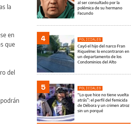
al ser consultado por la
as la
polémica de su hermano
Facundo
ase en
4
POLICIALES
as que
Cayó el hijo del narco Fran
Riquelme: lo encontraron en
un departamento de los
Condominios del Alto
ro del
5
POLICIALES
“Lo que hice no tiene vuelta
 podrán
atrás”: el perfil del femicida
de Débora y un crimen atroz
sin un porqué