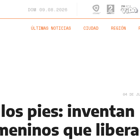
DOM
09.08.2026
ÚLTIMAS NOTICIAS
CIUDAD
REGIÓN
04 DE J
los pies: inventan
meninos que liber