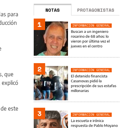
NOTAS
PROTAGONISTAS
das para
oducción
1
INFORMACIÓN GENERAL
Buscan a un ingeniero
rosarino de 68 años: lo
vieron por última vez el
jueves en el centro
e
2
INFORMACIÓN GENERAL
s, que
El detenido financista
Casanovas pidió la
 explicó
prescripción de sus estafas
millonarias
 de este
3
INFORMACIÓN GENERAL
La escueta e irónica
respuesta de Pablo Moyano