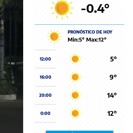
-0.4
°
PRONÓSTICO DE HOY
Min:
5
° Max:
12
°
5°
12:00
9°
16:00
14°
20:00
12°
0:00