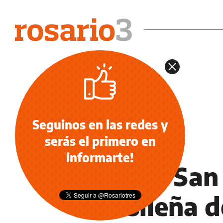
Seguinos en las redes y
serás el primero en
NOTICIAS
informarte!
Inter y San
brasileña d