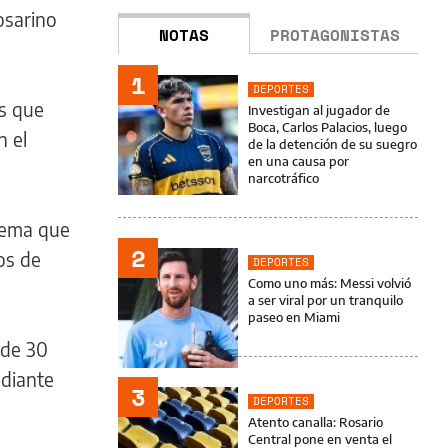
osarino
NOTAS
PROTAGONISTAS
1
DEPORTES
as que
Investigan al jugador de
Boca, Carlos Palacios, luego
n el
de la detención de su suegro
en una causa por
narcotráfico
stema que
2
os de
DEPORTES
Como uno más: Messi volvió
a ser viral por un tranquilo
paseo en Miami
 de 30
ediante
3
DEPORTES
Atento canalla: Rosario
Central pone en venta el