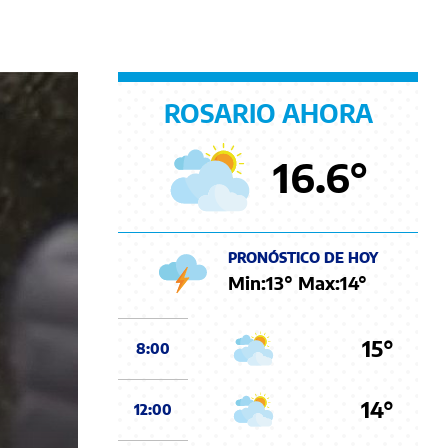
ROSARIO AHORA
16.6
°
PRONÓSTICO DE HOY
Min:
13
° Max:
14
°
15°
8:00
14°
12:00