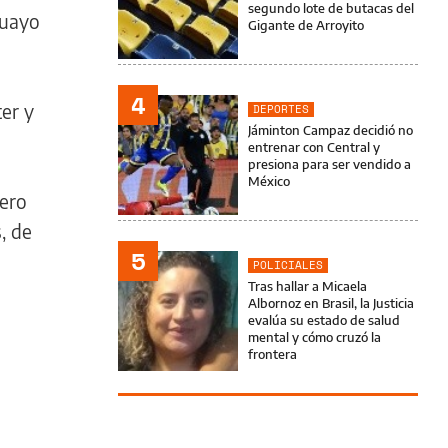
segundo lote de butacas del
guayo
Gigante de Arroyito
4
er y
DEPORTES
Jáminton Campaz decidió no
entrenar con Central y
presiona para ser vendido a
México
tero
, de
5
POLICIALES
Tras hallar a Micaela
Albornoz en Brasil, la Justicia
evalúa su estado de salud
mental y cómo cruzó la
frontera