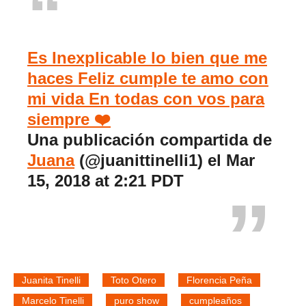
Es Inexplicable lo bien que me
haces Feliz cumple te amo con
mi vida En todas con vos para
siempre ❤️
Una publicación compartida de
Juana
(@juanittinelli1) el
Mar
15, 2018 at 2:21 PDT
Juanita Tinelli
Toto Otero
Florencia Peña
Marcelo Tinelli
puro show
cumpleaños