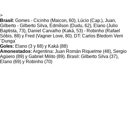
>
Brasil:
Gomes - Cicinho (Maicon, 60), Lúcio (Cap.), Juan,
Gilberto - Gilberto Silva, Edmílson (Dudu, 62), Elano (Julio
Baptista, 73), Daniel Carvalho (Kaká, 53) - Robinho (Rafael
Sóbis, 88) y Fred (Vagner Love, 80). DT: Carlos Bledorn Verri
´Dunga´
Goles:
Elano (3 y 68) y Kaká (88)
Amonestados:
Argentina: Juan Román Riquelme (48), Sergio
Agüero (89) y Gabriel Milito (89). Brasil: Gilberto Silva (37),
Elano (69) y Robinho (70)