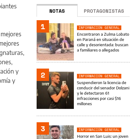
iantes
NOTAS
PROTAGONISTAS
1
INFORMACIÓN GENERAL
 mejores
Encontraron a Zulma Lobato
en Paraná en situación de
 mejores
calle y desorientada: buscan
a familiares o allegados
gnaturas,
ones,
ación y
2
INFORMACIÓN GENERAL
omía y
Suspendieron la licencia de
conducir del senador Dolzani
y le detectaron 61
infracciones por casi $16
millones
3
INFORMACIÓN GENERAL
Horror en San Luis: un joven