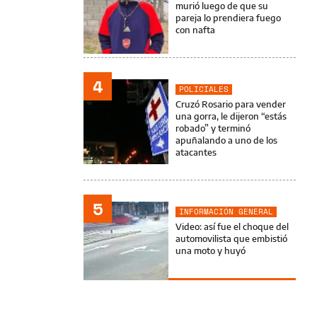
murió luego de que su
pareja lo prendiera fuego
con nafta
4
POLICIALES
Cruzó Rosario para vender
una gorra, le dijeron “estás
robado” y terminó
apuñalando a uno de los
atacantes
5
INFORMACIÓN GENERAL
Video: así fue el choque del
automovilista que embistió
una moto y huyó