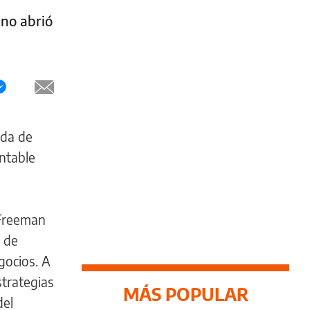
ano abrió
eda de
entable
 Freeman
d de
gocios. A
strategias
MÁS POPULAR
del