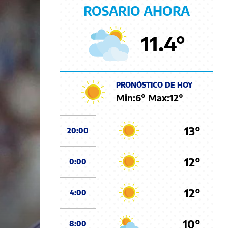
ROSARIO AHORA
11.4
°
PRONÓSTICO DE HOY
Min:
6
° Max:
12
°
13°
20:00
12°
0:00
12°
4:00
10°
8:00