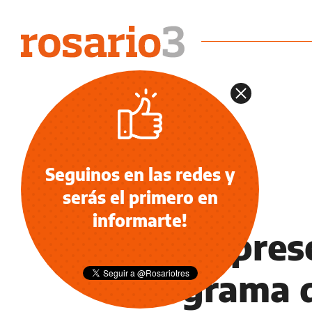
Seguinos en las redes y
serás el primero en
NOTICIAS
informarte!
La UB pres
Programa 