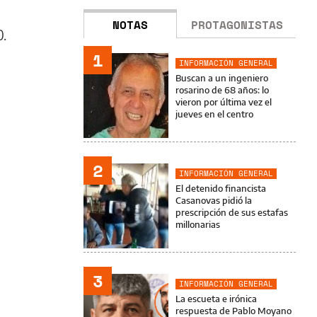
NOTAS
PROTAGONISTAS
0.
1
INFORMACIÓN GENERAL
Buscan a un ingeniero
rosarino de 68 años: lo
vieron por última vez el
jueves en el centro
2
INFORMACIÓN GENERAL
El detenido financista
Casanovas pidió la
prescripción de sus estafas
millonarias
3
INFORMACIÓN GENERAL
La escueta e irónica
respuesta de Pablo Moyano