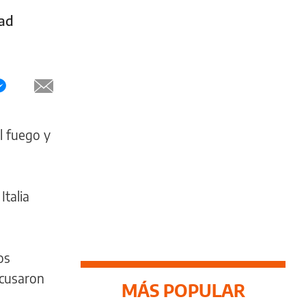
dad
l fuego y
Italia
os
acusaron
MÁS POPULAR