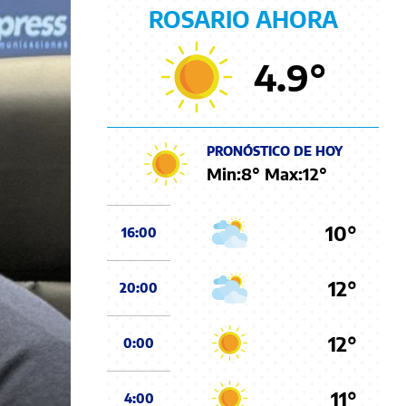
ROSARIO AHORA
4.9
°
PRONÓSTICO DE HOY
Min:
8
° Max:
12
°
10°
16:00
12°
20:00
12°
0:00
11°
4:00