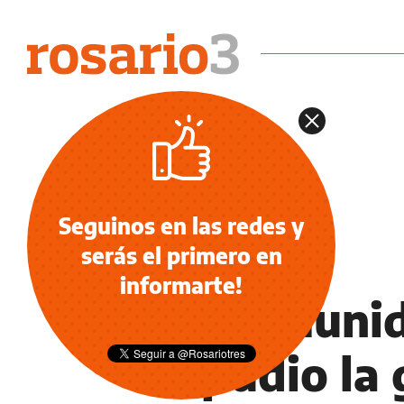
Seguinos en las redes y
serás el primero en
NOTICIAS
informarte!
La comunid
repudio la 