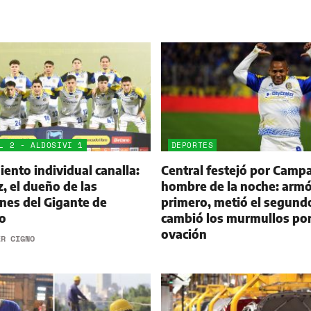
L 2 - ALDOSIVI 1
DEPORTES
ento individual canalla:
Central festejó por Campa
 el dueño de las
hombre de la noche: armó
nes del Gigante de
primero, metió el segund
o
cambió los murmullos po
ovación
ER CIGNO