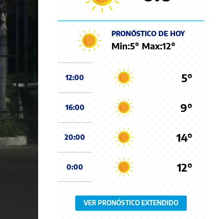
PRONÓSTICO DE HOY
Min:
5
° Max:
12
°
5°
12:00
9°
16:00
14°
20:00
12°
0:00
VER PRONÓSTICO EXTENDIDO