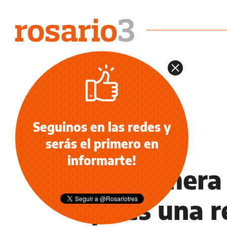
Seguinos en las redes y
serás el primero en
NOTICIAS
informarte!
La primera 
ya es una r