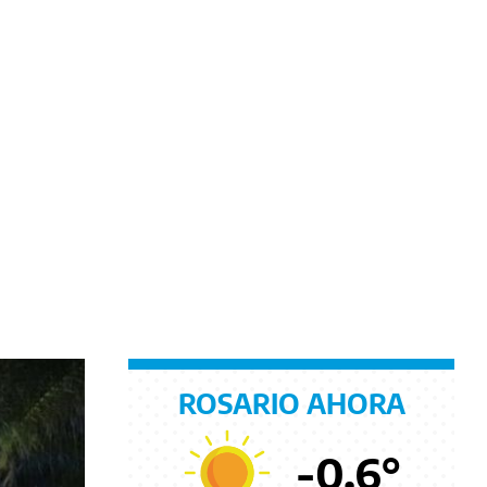
ROSARIO AHORA
-0.6
°