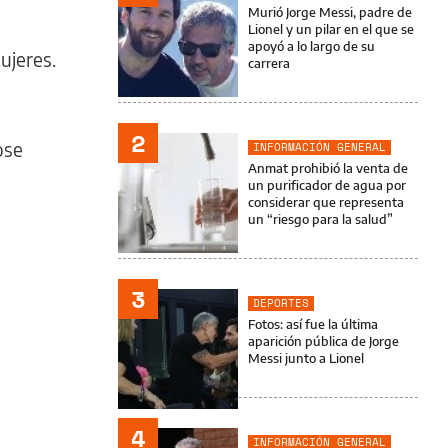
Murió Jorge Messi, padre de
Lionel y un pilar en el que se
apoyó a lo largo de su
ujeres.
carrera
2
ose
INFORMACIÓN GENERAL
Anmat prohibió la venta de
un purificador de agua por
considerar que representa
un “riesgo para la salud”
3
DEPORTES
Fotos: así fue la última
aparición pública de Jorge
Messi junto a Lionel
4
INFORMACIÓN GENERAL