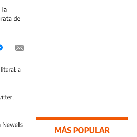
 la
trata de
iteral: a
itter,
on Newells
MÁS POPULAR