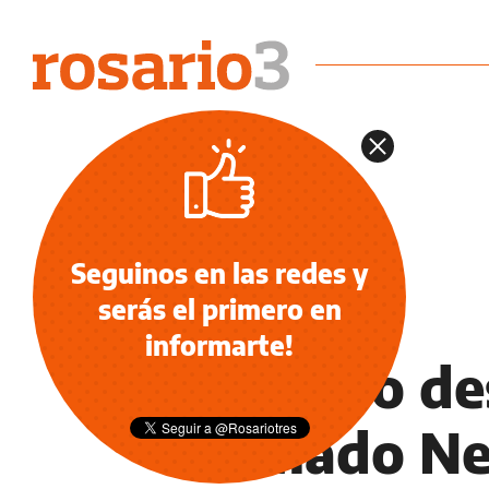
Seguinos en las redes y
serás el primero en
NOTICIAS
informarte!
Leproso de
llamado Ne