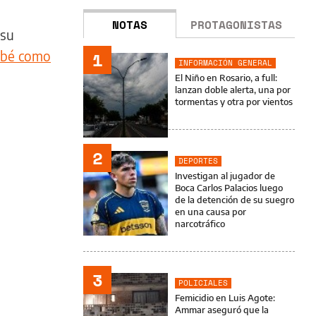
NOTAS
PROTAGONISTAS
 su
ebé como
1
INFORMACIÓN GENERAL
El Niño en Rosario, a full:
lanzan doble alerta, una por
tormentas y otra por vientos
2
DEPORTES
Investigan al jugador de
Boca Carlos Palacios luego
de la detención de su suegro
en una causa por
narcotráfico
3
POLICIALES
Femicidio en Luis Agote:
Ammar aseguró que la