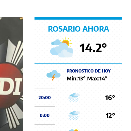
ROSARIO AHORA
14.2
°
PRONÓSTICO DE HOY
Min:
13
° Max:
14
°
16°
20:00
12°
0:00