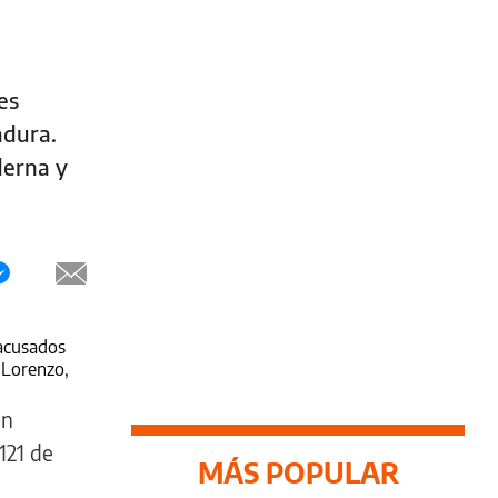
es
adura.
derna y
 acusados
 Lorenzo,
én
121 de
MÁS POPULAR