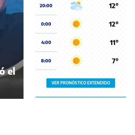
12°
20:00
12°
0:00
11°
4:00
7°
8:00
ó el
VER PRONÓSTICO EXTENDIDO