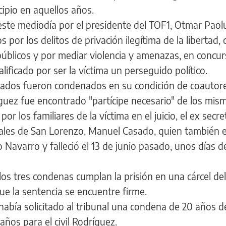
cipio en aquellos años.
este mediodía por el presidente del TOF1, Otmar Paoluc
or los delitos de privación ilegítima de la libertad, c
públicos y por mediar violencia y amenazas, en concur
lificado por ser la víctima un perseguido político.
tirados fueron condenados en su condición de coautor
guez fue encontrado "partícipe necesario" de los mis
r los familiares de la víctima en el juicio, el ex secre
pales de San Lorenzo, Manuel Casado, quien también 
o Navarro y falleció el 13 de junio pasado, unos días 
los tres condenas cumplan la prisión en una cárcel del
ue la sentencia se encuentre firme.
, había solicitado al tribunal una condena de 20 años d
ños para el civil Rodríguez.