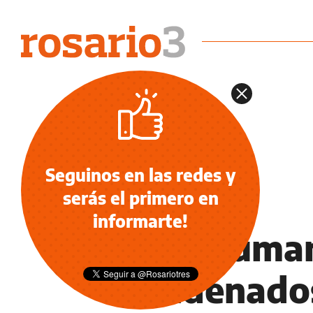
Seguinos en las redes y
serás el primero en
NOTICIAS
informarte!
Lesa human
condenados