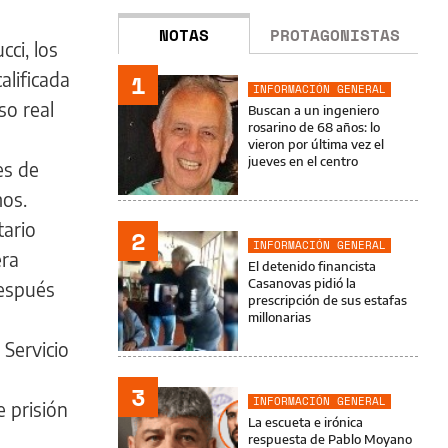
NOTAS
PROTAGONISTAS
ci, los
alificada
1
INFORMACIÓN GENERAL
so real
Buscan a un ingeniero
rosarino de 68 años: lo
vieron por última vez el
jueves en el centro
es de
mos.
tario
2
INFORMACIÓN GENERAL
era
El detenido financista
Casanovas pidió la
después
prescripción de sus estafas
millonarias
 Servicio
3
INFORMACIÓN GENERAL
e prisión
La escueta e irónica
respuesta de Pablo Moyano