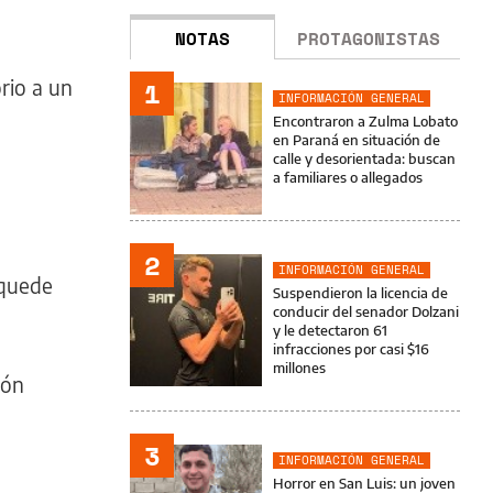
NOTAS
PROTAGONISTAS
rio a un
1
INFORMACIÓN GENERAL
Encontraron a Zulma Lobato
en Paraná en situación de
calle y desorientada: buscan
a familiares o allegados
2
INFORMACIÓN GENERAL
 quede
Suspendieron la licencia de
conducir del senador Dolzani
y le detectaron 61
infracciones por casi $16
millones
ión
3
INFORMACIÓN GENERAL
Horror en San Luis: un joven