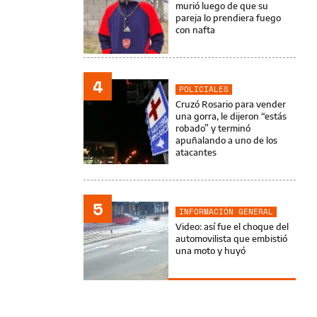
murió luego de que su
pareja lo prendiera fuego
con nafta
4
POLICIALES
Cruzó Rosario para vender
una gorra, le dijeron “estás
robado” y terminó
apuñalando a uno de los
atacantes
5
INFORMACIÓN GENERAL
Video: así fue el choque del
automovilista que embistió
una moto y huyó