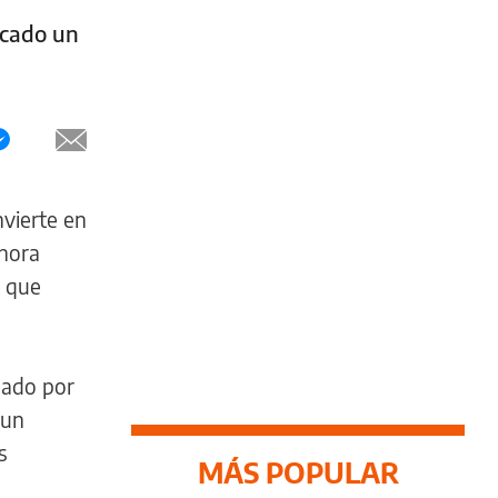
rcado un
nvierte en
Ahora
o que
lado por
 un
s
MÁS POPULAR