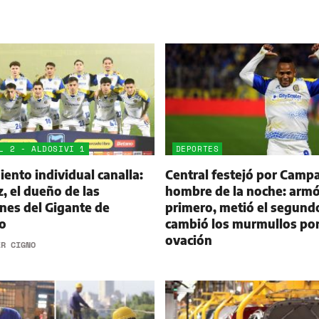
L 2 - ALDOSIVI 1
DEPORTES
ento individual canalla:
Central festejó por Campa
 el dueño de las
hombre de la noche: armó
nes del Gigante de
primero, metió el segund
o
cambió los murmullos po
ovación
ER CIGNO