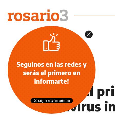
Seguinos en las redes y
serás el primero en
NOTICIAS
informarte!
Llega el p
antivirus 