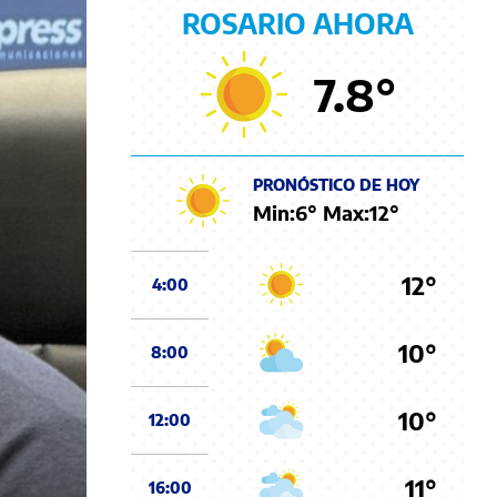
ROSARIO AHORA
7.8
°
PRONÓSTICO DE HOY
Min:
6
° Max:
12
°
12°
4:00
10°
8:00
10°
12:00
11°
16:00