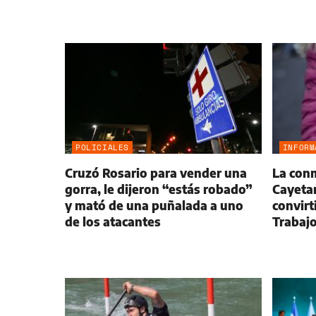
POLICIALES
INFORM
Cruzó Rosario para vender una
La con
gorra, le dijeron “estás robado”
Cayetan
y mató de una puñalada a uno
convirt
de los atacantes
Trabaj