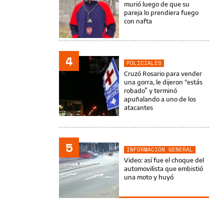
murió luego de que su
pareja lo prendiera fuego
con nafta
4
POLICIALES
Cruzó Rosario para vender
una gorra, le dijeron “estás
robado” y terminó
apuñalando a uno de los
atacantes
5
INFORMACIÓN GENERAL
Video: así fue el choque del
automovilista que embistió
una moto y huyó