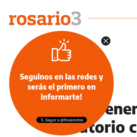
Seguinos en las redes y
serás el primero en
NOTICIAS
informarte!
Lo detiene
sanatorio c