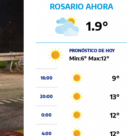
ROSARIO AHORA
1.9
°
PRONÓSTICO DE HOY
Min:
6
° Max:
12
°
9°
16:00
13°
20:00
12°
0:00
12°
4:00