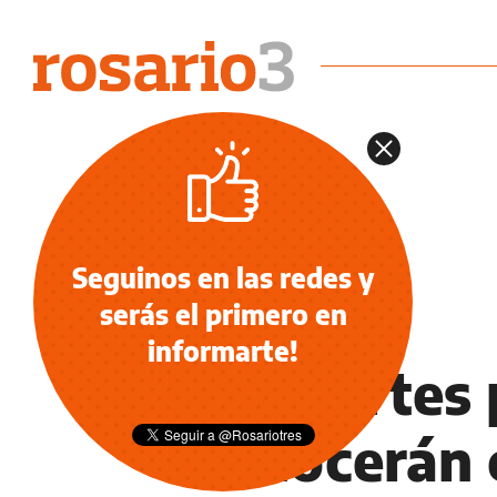
Seguinos en las redes y
serás el primero en
NOTICIAS
informarte!
Los cortes 
conocerán 