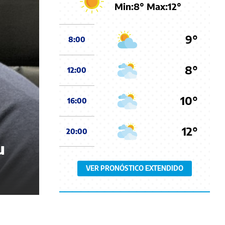
Min:
8
° Max:
12
°
9°
8:00
8°
12:00
10°
16:00
12°
20:00
u
VER PRONÓSTICO EXTENDIDO