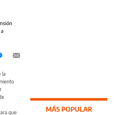
ensión
 a
 la
imiento
r
de
MÁS POPULAR
para que