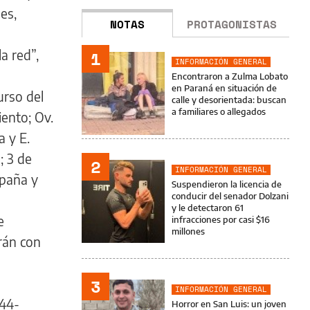
es,
NOTAS
PROTAGONISTAS
a red”,
1
INFORMACIÓN GENERAL
Encontraron a Zulma Lobato
en Paraná en situación de
urso del
calle y desorientada: buscan
a familiares o allegados
iento; Ov.
a y E.
; 3 de
2
INFORMACIÓN GENERAL
spaña y
Suspendieron la licencia de
conducir del senador Dolzani
y le detectaron 61
e
infracciones por casi $16
millones
arán con
3
INFORMACIÓN GENERAL
444-
Horror en San Luis: un joven