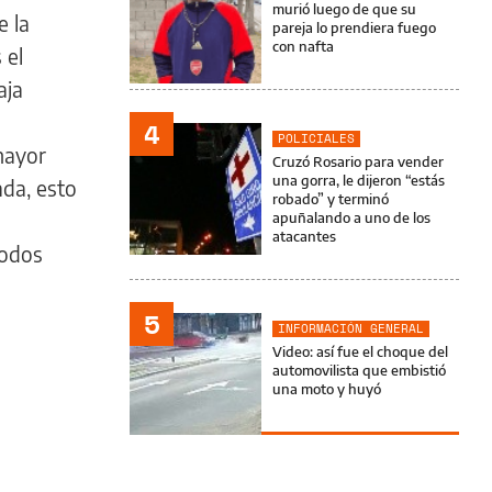
murió luego de que su
e la
pareja lo prendiera fuego
con nafta
 el
aja
4
POLICIALES
 mayor
Cruzó Rosario para vender
una gorra, le dijeron “estás
nda, esto
robado” y terminó
apuñalando a uno de los
atacantes
todos
5
INFORMACIÓN GENERAL
Video: así fue el choque del
automovilista que embistió
una moto y huyó