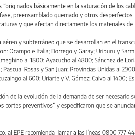
s “originados básicamente en la saturación de los cabl
a fase, preensamblado quemado y otros desperfectos
aturas y que afectan directamente los materiales de l
 aéreo y subterráneo que se desarrollan en el transc
on: Ocampo e Italia; Dorrego y Garay; Uriburu y Sarm
 Ameghino al 1800; Ayacucho al 4800; Sánchez de Lori
; Pascual Rosas y San Juan; Provincias Unidas al 2900
Ituzaingo al 600; Uriarte y V. Gómez; Calvo al 1400; E
ción de la evolución de la demanda de ser necesario s
los cortes preventivos” y especificaron que se anunci
ico, al EPE recomienda llamar a las líneas 0800 777 4