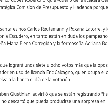
tratégica Comisión de Presupuesto y Hacienda porque
s santafesinos Carlos Reutemann y Roxana Latorre, y l
Sonia Escudero, en tanto están en duda los pampean
ueña María Elena Corregido y la formoseña Adriana Bo
n que logrará unos siete u ocho votos más que la oposi
ador en uso de licencia Eric Calcagno, quien ocupa el 
va a la banca el día de la votación.
ubén Giustiniani advirtió que se están registrando "fi
ue no descartó que pueda producirse una sorpresa en l