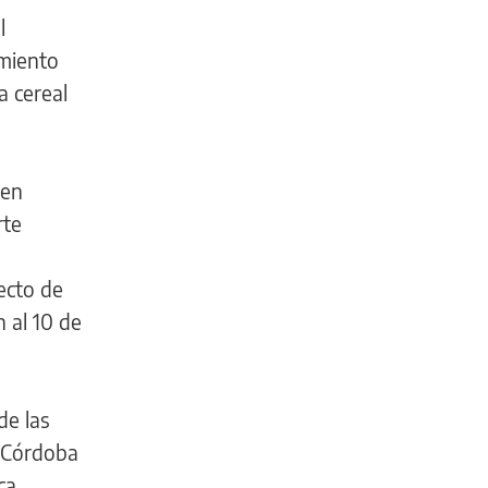
l
imiento
a cereal
ten
rte
ecto de
 al 10 de
de las
e Córdoba
ca