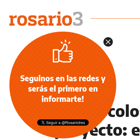
Seguinos en las redes y
serás el primero en
NOTICIAS
informarte!
Los díscolo
proyecto: 