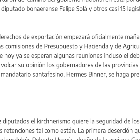
l diputado bonaerense Felipe Solá y otros casi 15 legi
os derechos de exportación empezará oficialmente maña
las comisiones de Presupuesto y Hacienda y de Agricu
de hoy ya se esperan algunas reuniones incluso el deb
olcar su opinión los gobernadores de las provincias 
l mandatario santafesino, Hermes Binner, se haga pr
 diputados el kirchnerismo quiere la seguridad de los
s retenciones tal como están. La primera deserción q
del cordobés Roberto Urquía -dueño de la aceitera Ge