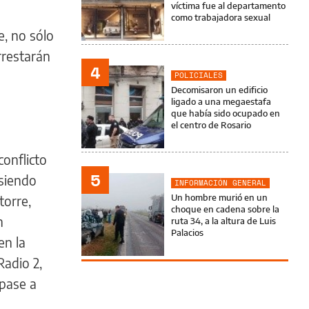
víctima fue al departamento
como trabajadora sexual
e, no sólo
rrestarán
4
POLICIALES
Decomisaron un edificio
ligado a una megaestafa
que había sido ocupado en
el centro de Rosario
conflicto
5
 siendo
INFORMACIÓN GENERAL
Un hombre murió en un
torre,
choque en cadena sobre la
n
ruta 34, a la altura de Luis
Palacios
en la
Radio 2,
 pase a