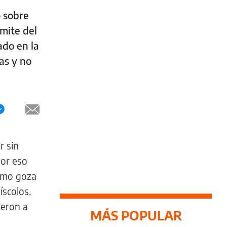
 sobre
imite del
ado en la
as y no
r sin
Por eso
ismo goza
íscolos.
ieron a
MÁS POPULAR
l