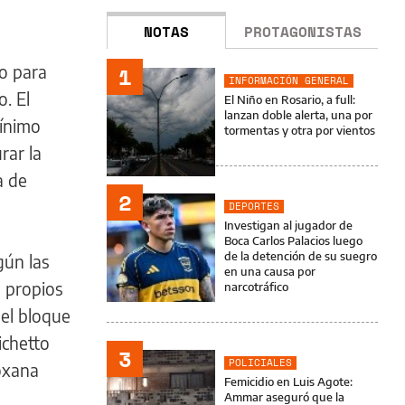
NOTAS
PROTAGONISTAS
vo para
1
INFORMACIÓN GENERAL
. El
El Niño en Rosario, a full:
lanzan doble alerta, una por
ínimo
tormentas y otra por vientos
rar la
a de
2
DEPORTES
Investigan al jugador de
Boca Carlos Palacios luego
de la detención de su suegro
gún las
en una causa por
s propios
narcotráfico
 el bloque
ichetto
3
POLICIALES
Roxana
Femicidio en Luis Agote:
Ammar aseguró que la