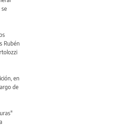
 se
os
os Rubén
rtolozzi
ción, en
cargo de
suras"
a