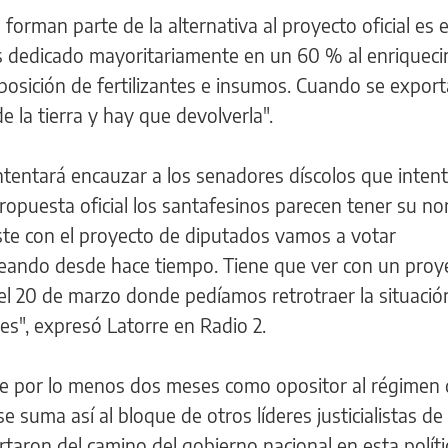
forman parte de la alternativa al proyecto oficial es e
s dedicado mayoritariamente en un 60 % al enriquec
eposición de fertilizantes e insumos. Cuando se export
e la tierra y hay que devolverla".
intentará encauzar a los senadores díscolos que inten
ropuesta oficial los santafesinos parecen tener su no
iste con el proyecto de diputados vamos a votar
eando desde hace tiempo. Tiene que ver con un proy
 20 de marzo donde pedíamos retrotraer la situación
es", expresó Latorre en Radio 2.
 por lo menos dos meses como opositor al régimen 
se suma así al bloque de otros líderes justicialistas d
taron del camino del gobierno nacional en esta políti