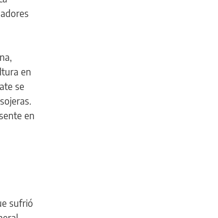
sladores
na,
ltura en
ate se
sojeras.
esente en
ue sufrió
neral