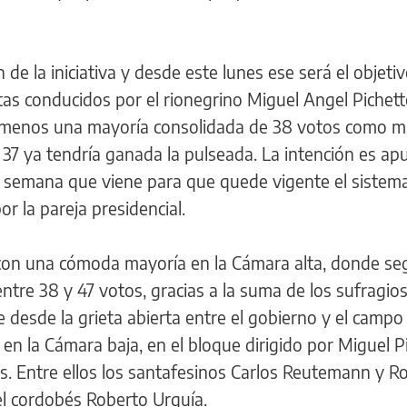
n de la iniciativa y desde este lunes ese será el objeti
tas conducidos por el rionegrino Miguel Angel Pichetto
o menos una mayoría consolidada de 38 votos como m
37 ya tendría ganada la pulseada. La intención es apu
de semana que viene para que quede vigente el sistem
r la pareja presidencial.
con una cómoda mayoría en la Cámara alta, donde se
entre 38 y 47 votos, gracias a la suma de los sufragio
que desde la grieta abierta entre el gobierno y el campo
o en la Cámara baja, en el bloque dirigido por Miguel P
es. Entre ellos los santafesinos Carlos Reutemann y 
el cordobés Roberto Urquía.