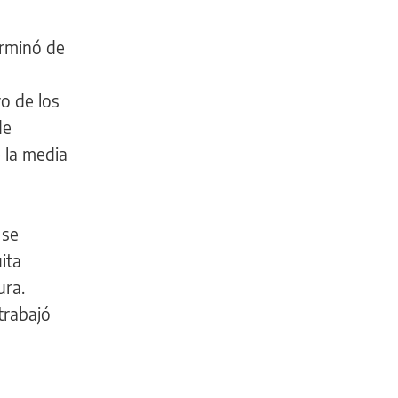
erminó de
o de los
de
e la media
 se
ita
ura.
trabajó