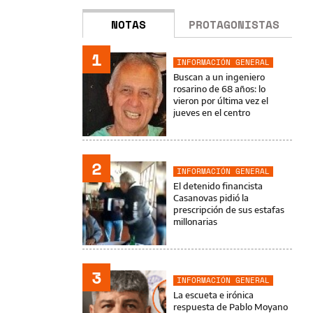
NOTAS
PROTAGONISTAS
1
INFORMACIÓN GENERAL
Buscan a un ingeniero
rosarino de 68 años: lo
vieron por última vez el
jueves en el centro
2
INFORMACIÓN GENERAL
El detenido financista
Casanovas pidió la
prescripción de sus estafas
millonarias
3
INFORMACIÓN GENERAL
La escueta e irónica
respuesta de Pablo Moyano