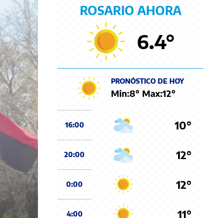
ROSARIO AHORA
6.4
°
PRONÓSTICO DE HOY
Min:
8
° Max:
12
°
10°
16:00
12°
20:00
12°
0:00
11°
4:00