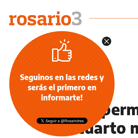
Seguinos en las redes y
serás el primero en
NOTICIAS
informarte!
Los superm
un cuarto 