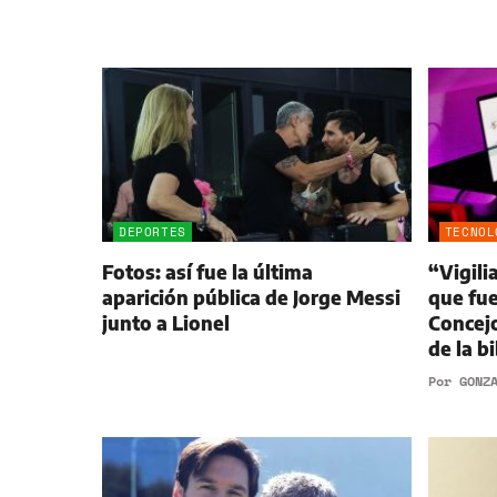
DEPORTES
TECNOL
Fotos: así fue la última
“Vigili
aparición pública de Jorge Messi
que fue
junto a Lionel
Concejo
de la bi
Por
GONZ