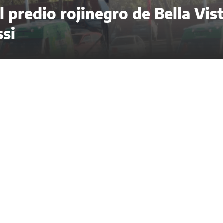
 predio rojinegro de Bella Vis
ssi