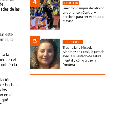
4
DEPORTES
de
Jáminton Campaz decidió no
ades de las
entrenar con Central y
presiona para ser vendido a
México
 En este
5
emas, la
POLICIALES
Tras hallar a Micaela
Albornoz en Brasil, la Justicia
nta la
evalúa su estado de salud
era en el
mental y cómo cruzó la
también la
frontera
dación
ez hecha la
 los
an en el
e qué
”.