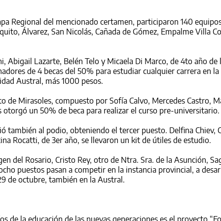
Etapa Regional del mencionado certamen, participaron 140 equipo
requito, Álvarez, San Nicolás, Cañada de Gómez, Empalme Villa C
i, Abigail Lazarte, Belén Telo y Micaela Di Marco, de 4to año de 
nadores de 4 becas del 50% para estudiar cualquier carrera en la
sidad Austral, más 1000 pesos.
o de Mirasoles, compuesto por Sofía Calvo, Mercedes Castro, M
es otorgó un 50% de beca para realizar el curso pre-universitario.
ió también al podio, obteniendo el tercer puesto. Delfina Chiev, 
na Rocatti, de 3er año, se llevaron un kit de útiles de estudio.
gen del Rosario, Cristo Rey, otro de Ntra. Sra. de la Asunción, S
cho puestos pasan a competir en la instancia provincial, a desarr
 29 de octubre, también en la Austral.
fíos de la educación de las nuevas generaciones es el proyecto “