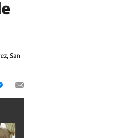
de
rez, San