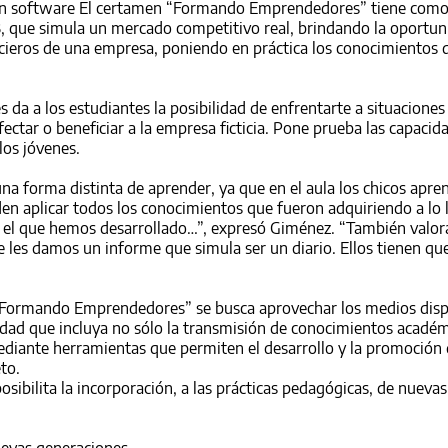
o un software El certamen “Formando Emprendedores” tiene como
3, que simula un mercado competitivo real, brindando la oportun
ancieros de una empresa, poniendo en práctica los conocimientos 
s da a los estudiantes la posibilidad de enfrentarte a situaciones
ectar o beneficiar a la empresa ficticia. Pone prueba las capacid
los jóvenes.
na forma distinta de aprender, ya que en el aula los chicos apre
den aplicar todos los conocimientos que fueron adquiriendo a lo 
o el que hemos desarrollado…”, expresó Giménez. “También valo
les damos un informe que simula ser un diario. Ellos tienen que
“Formando Emprendedores” se busca aprovechar los medios disp
lidad que incluya no sólo la transmisión de conocimientos académ
iante herramientas que permiten el desarrollo y la promoción d
to.
sibilita la incorporación, a las prácticas pedagógicas, de nuevas
nuevas generaciones