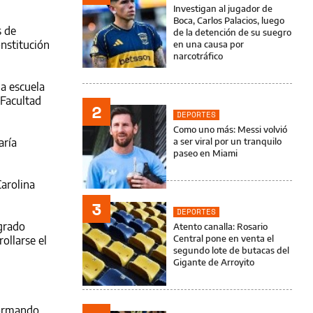
Investigan al jugador de
Boca, Carlos Palacios, luego
s de
de la detención de su suegro
onstitución
en una causa por
narcotráfico
la escuela
 Facultad
2
DEPORTES
Como uno más: Messi volvió
aría
a ser viral por un tranquilo
paseo en Miami
Carolina
3
DEPORTES
agrado
Atento canalla: Rosario
Central pone en venta el
ollarse el
segundo lote de butacas del
Gigante de Arroyito
Formando