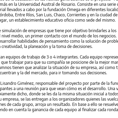
ás en la Universidad Austral de Rosario. Consiste en una serie 
al llevados a cabo por la fundación Omega en diferentes localid
órdoba, Entre Ríos, San Luis, Chaco, Corrientes y en la ciudad de
gar, un establecimiento educativo oficia como sede del mismo.
 simulación de empresas que tiene por objetivo brindarles a los
l nivel medio, un primer contacto con el mundo de los negocios.
sarrollar habilidades de pensamiento como la solución de probl
 creatividad, la planeación y la toma de decisiones.
an equipos de trabajo de 3 o 4 integrantes. Cada equipo represe
e que trabajar para que su compañía se posicione de la mejor man
lumnos tienen que analizar la situación de su empresa, así como 
encuentran y la del mercado, para ir tomando sus decisiones.
a Lisandro Giménez, responsable del proyecto por parte de la fun
ipantes a una reunión para que vean cómo es el desarrollo. Una v
piamente dicho, donde se les da la misma situación inicial a todos
u empresa, se las entregan a los organizadores quienes las vuelc
nes de cada grupo, arroja un resultado. En base a ello se resuelv
ndo en cuenta la ganancia de cada equipo al finalizar cada ronda