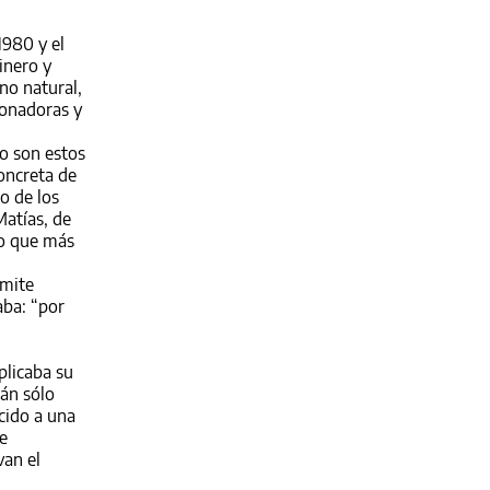
1980 y el
inero y
no natural,
ionadoras y
mo son estos
concreta de
o de los
Matías, de
lo que más
rmite
aba: “por
plicaba su
tán sólo
cido a una
e
van el