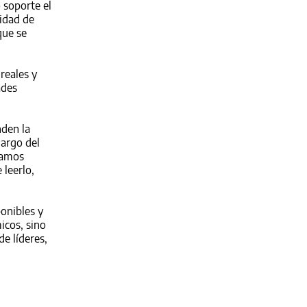
 soporte el
idad de
que se
 reales y
ades
nden la
largo del
ramos
 leerlo,
onibles y
icos, sino
e líderes,