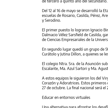
de tercero a quinto año del secundario.
Del 12 al 16 de mayo se desarrolló la 
escuelas de Rosario, Casilda, Pérez, A
y Serodino.
El primer puesto lo lograron Ignacio Bin
Dalmacio Vélez Sarsfield de Casilda, ga
de Ciencias Empresariales de la Univer
En segundo lugar quedó un grupo de 5t
Curátolo y Jutina Dillon, a quienes se l
El colegio Ntra. Sra. de la Asunción sub
Escalante, Ma. Azul Sartori y Ma. Agusti
A estos equipos le siguieron los del Vir
Corazón y Adoratrices. Estos primeros o
27 de octubre. La final nacional será el
Educar en entornos virtuales
Una alternativa para afrontar los desa