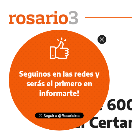
Seguinos en las redes y
serás el primero en
NOTICIAS
informarte!
Más de 600
en el Cert