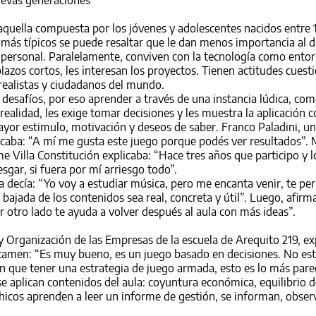
aquella compuesta por los jóvenes y adolescentes nacidos entre 
ás típicos se puede resaltar que le dan menos importancia al d
a personal. Paralelamente, conviven con la tecnología como entor
azos cortos, les interesan los proyectos. Tienen actitudes cuest
 realistas y ciudadanos del mundo.
 desafíos, por eso aprender a través de una instancia lúdica, co
realidad, les exige tomar decisiones y les muestra la aplicación 
or estimulo, motivación y deseos de saber. Franco Paladini, un
lcaba: “A mí me gusta este juego porque podés ver resultados”. 
e Villa Constitución explicaba: “Hace tres años que participo y 
esgar, si fuera por mí arriesgo todo”.
decía: “Yo voy a estudiar música, pero me encanta venir, te pe
bajada de los contenidos sea real, concreta y útil”. Luego, afirm
or otro lado te ayuda a volver después al aula con más ideas”.
y Organización de las Empresas de la escuela de Arequito 219, ex
ertamen: “Es muy bueno, es un juego basado en decisiones. No es
 que tener una estrategia de juego armada, esto es lo más pare
e aplican contenidos del aula: coyuntura económica, equilibrio d
chicos aprenden a leer un informe de gestión, se informan, obser