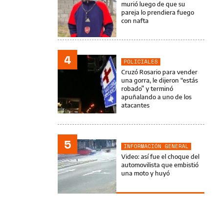
murió luego de que su
pareja lo prendiera fuego
con nafta
4
POLICIALES
Cruzó Rosario para vender
una gorra, le dijeron “estás
robado” y terminó
apuñalando a uno de los
atacantes
5
INFORMACIÓN GENERAL
Video: así fue el choque del
automovilista que embistió
una moto y huyó