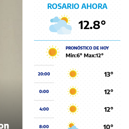
ROSARIO AHORA
12.8
°
PRONÓSTICO DE HOY
Min:
6
° Max:
12
°
13°
20:00
12°
0:00
12°
4:00
con
10°
8:00