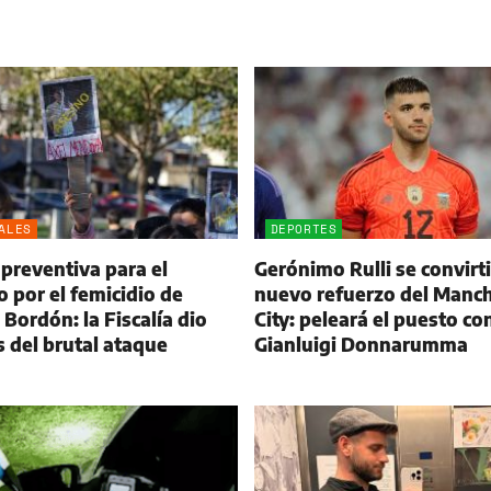
ALES
DEPORTES
 preventiva para el
Gerónimo Rulli se convirt
 por el femicidio de
nuevo refuerzo del Manc
Bordón: la Fiscalía dio
City: peleará el puesto co
s del brutal ataque
Gianluigi Donnarumma