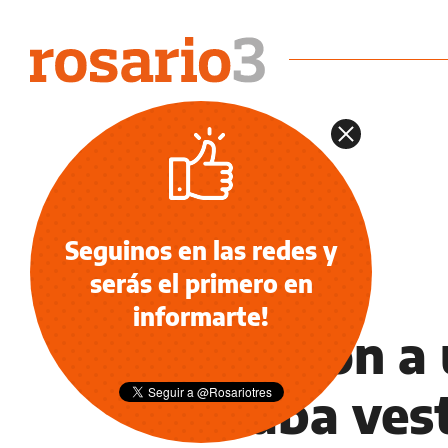
Seguinos en las redes y
serás el primero en
NOTICIAS
informarte!
Mataron a 
estaba ves