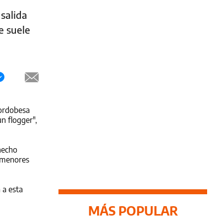
salida
e suele
cordobesa
n flogger",
 hecho
s menores
 a esta
MÁS POPULAR