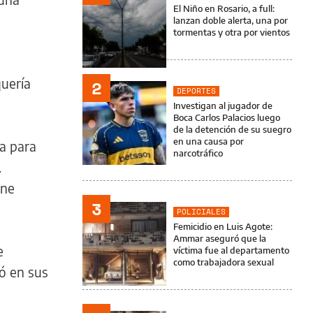
El Niño en Rosario, a full:
lanzan doble alerta, una por
tormentas y otra por vientos
quería
2
DEPORTES
Investigan al jugador de
Boca Carlos Palacios luego
de la detención de su suegro
en una causa por
ña para
narcotráfico
.
ene
3
POLICIALES
Femicidio en Luis Agote:
Ammar aseguró que la
e
víctima fue al departamento
como trabajadora sexual
ló en sus