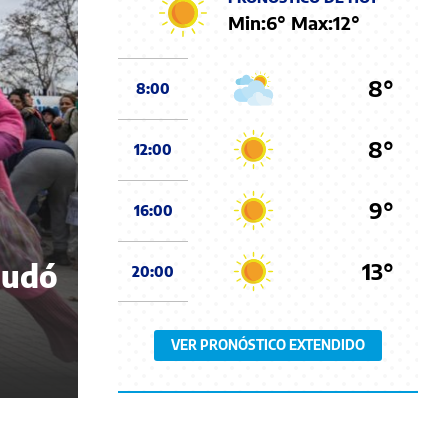
Min:
6
° Max:
12
°
8°
8:00
8°
12:00
9°
16:00
13°
nudó
20:00
VER PRONÓSTICO EXTENDIDO