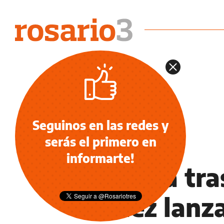
Seguinos en las redes y
serás el primero en
NOTICIAS
informarte!
Mi vida tra
Téllez lanz