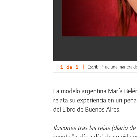
1
de
1
|
Escribir "fue una manera 
La modelo argentina María Belén
relata su experiencia en un pena
del Libro de Buenos Aires.
Ilusiones tras las rejas (diario 
cuenta "el día a día" de su vida 