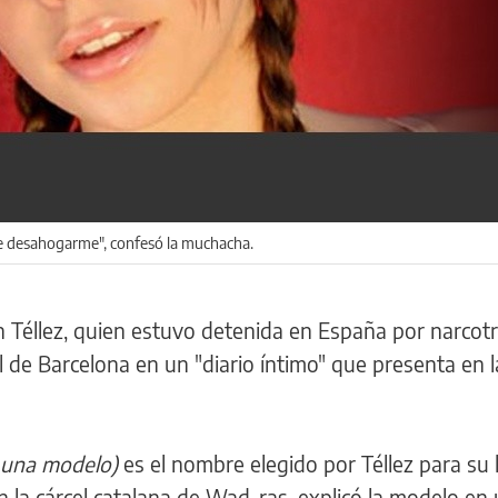
de desahogarme", confesó la muchacha.
 Téllez, quien estuvo detenida en España por narcotr
l de Barcelona en un "diario íntimo" que presenta en l
de una modelo)
es el nombre elegido por Téllez para su l
en la cárcel catalana de Wad-ras, explicó la modelo en