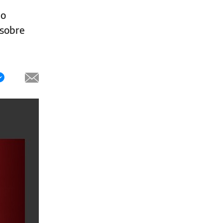
go
 sobre