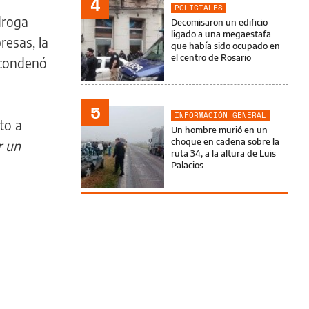
4
POLICIALES
droga
Decomisaron un edificio
ligado a una megaestafa
resas, la
que había sido ocupado en
el centro de Rosario
y condenó
5
INFORMACIÓN GENERAL
to a
Un hombre murió en un
choque en cadena sobre la
r un
ruta 34, a la altura de Luis
Palacios