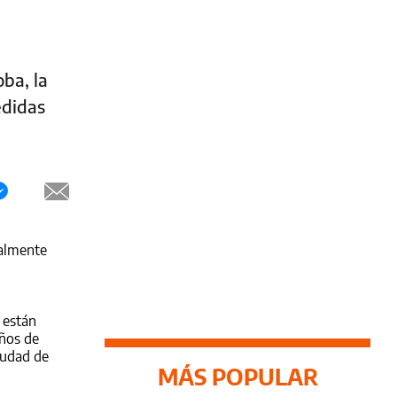
ba, la
edidas
ualmente
 están
años de
iudad de
MÁS POPULAR