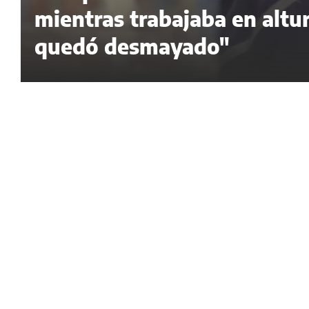
mientras trabajaba en altur
quedó desmayado"