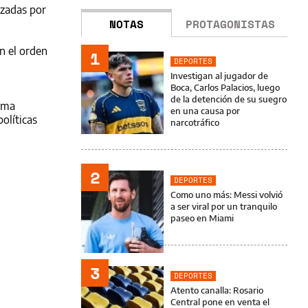
azadas por
NOTAS
PROTAGONISTAS
n el orden
1
DEPORTES
Investigan al jugador de
Boca, Carlos Palacios, luego
de la detención de su suegro
rma
en una causa por
olíticas
narcotráfico
2
DEPORTES
Como uno más: Messi volvió
a ser viral por un tranquilo
paseo en Miami
3
DEPORTES
Atento canalla: Rosario
Central pone en venta el