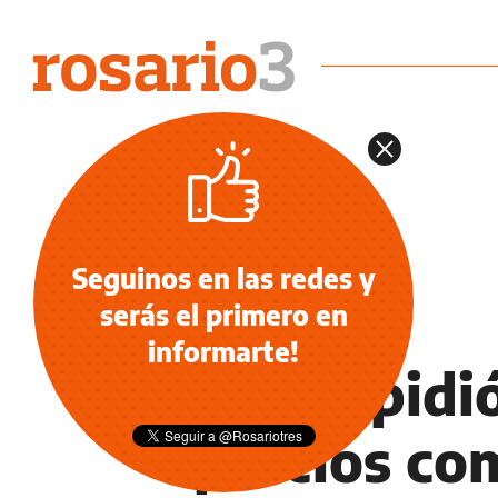
Seguinos en las redes y
serás el primero en
NOTICIAS
informarte!
Miceli pidi
precios co