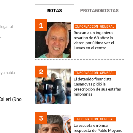
NOTAS
PROTAGONISTAS
1
legar al
INFORMACIÓN GENERAL
Buscan a un ingeniero
.
rosarino de 68 años: lo
vieron por última vez el
jueves en el centro
2
 ya había
INFORMACIÓN GENERAL
El detenido financista
Casanovas pidió la
prescripción de sus estafas
millonarias
alleri (9no
3
INFORMACIÓN GENERAL
La escueta e irónica
respuesta de Pablo Moyano