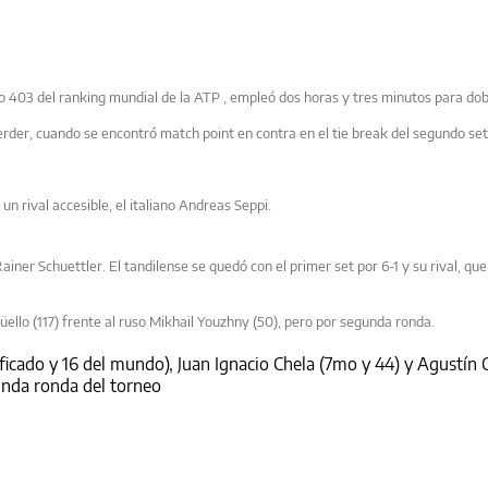
o 403 del ranking mundial de
la ATP
, empleó dos horas y tres minutos para dob
erder, cuando se encontró match point en contra en el tie break del segundo set
n rival accesible, el italiano Andreas Seppi.
iner Schuettler. El tandilense se quedó con el primer set por 6-1 y su rival, que
ello (117) frente al ruso Mikhail Youzhny (50), pero por segunda ronda.
ficado y 16 del mundo), Juan Ignacio Chela (7mo y 44) y Agustín C
unda ronda del torneo