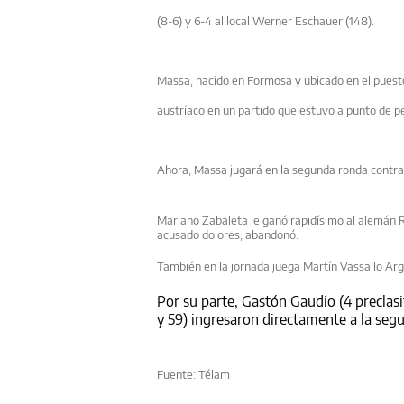
(8-6) y 6-4 al local Werner Eschauer (148).
Massa, nacido en Formosa y ubicado en el puest
austríaco en un partido que estuvo a punto de p
Ahora, Massa jugará en la segunda ronda contra u
Mariano Zabaleta le ganó rapidísimo al alemán Ra
acusado dolores, abandonó.
.
También en la jornada juega Martín Vassallo Argü
Por su parte, Gastón Gaudio (4 preclasi
y 59) ingresaron directamente a la seg
Fuente: Télam