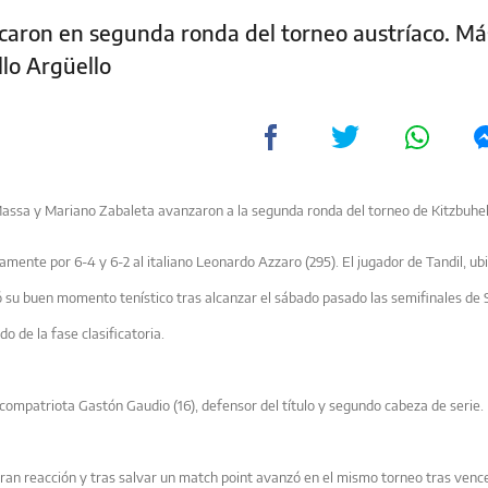
icaron en segunda ronda del torneo austríaco. Má
llo Argüello
assa y Mariano Zabaleta avanzaron a la segunda ronda del torneo de Kitzbuhel,
amente por 6-4 y 6-2 al italiano Leonardo Azzaro (295). El jugador de Tandil, ub
có su buen momento tenístico tras alcanzar el sábado pasado las semifinales de 
do de la fase clasificatoria.
compatriota Gastón Gaudio (16), defensor del título y segundo cabeza de serie.
n reacción y tras salvar un match point avanzó en el mismo torneo tras vencer