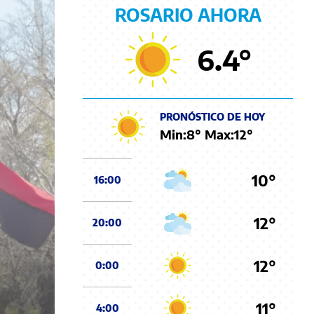
ROSARIO AHORA
6.4
°
PRONÓSTICO DE HOY
Min:
8
° Max:
12
°
10°
16:00
12°
20:00
12°
0:00
11°
4:00