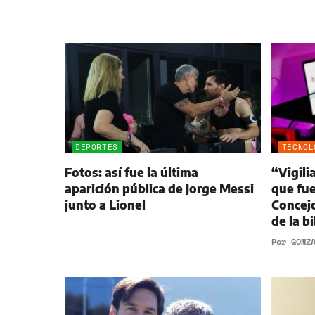
DEPORTES
TECNOL
Fotos: así fue la última
“Vigili
aparición pública de Jorge Messi
que fue
junto a Lionel
Concejo
de la bi
Por
GONZ