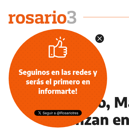
Seguinos en las redes y
serás el primero en
NOTICIAS
informarte!
Mónaco, Ma
avanzan en