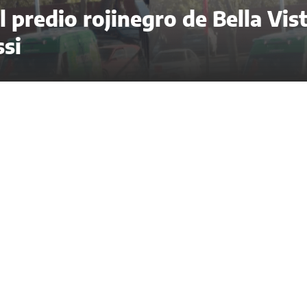
 predio rojinegro de Bella Vis
ssi