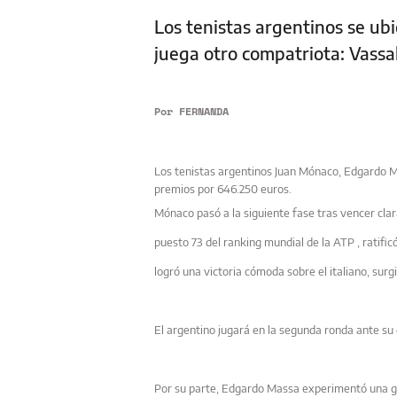
Los tenistas argentinos se ub
juega otro compatriota: Vassa
Por
FERNANDA
Los tenistas argentinos Juan Mónaco, Edgardo M
premios por 646.250 euros.
Mónaco pasó a la siguiente fase tras vencer clar
puesto 73 del ranking mundial de
la ATP
, ratifi
logró una victoria cómoda sobre el italiano, surgi
El argentino jugará en la segunda ronda ante su 
Por su parte, Edgardo Massa experimentó una gra