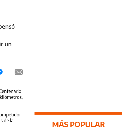
mpensó
ir un
Centenario
kilómetros,
competidor
s de la
MÁS POPULAR