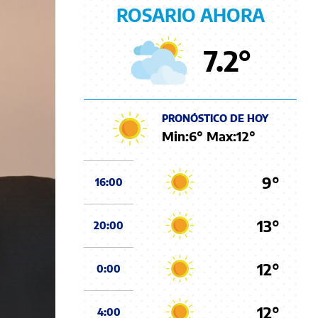
ROSARIO AHORA
7.2
°
PRONÓSTICO DE HOY
Min:
6
° Max:
12
°
9°
16:00
13°
20:00
12°
0:00
12°
4:00