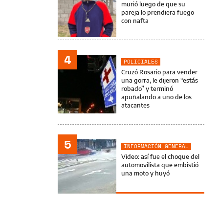
murió luego de que su
pareja lo prendiera fuego
con nafta
4
POLICIALES
Cruzó Rosario para vender
una gorra, le dijeron “estás
robado” y terminó
apuñalando a uno de los
atacantes
5
INFORMACIÓN GENERAL
Video: así fue el choque del
automovilista que embistió
una moto y huyó