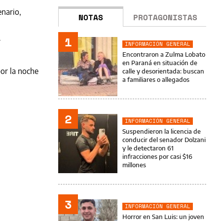
enario,
NOTAS
PROTAGONISTAS
1
r
INFORMACIÓN GENERAL
Encontraron a Zulma Lobato
en Paraná en situación de
por la noche
calle y desorientada: buscan
a familiares o allegados
2
INFORMACIÓN GENERAL
Suspendieron la licencia de
conducir del senador Dolzani
y le detectaron 61
infracciones por casi $16
millones
3
INFORMACIÓN GENERAL
Horror en San Luis: un joven