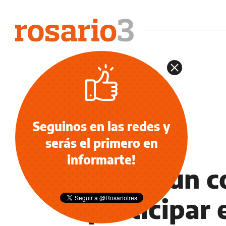
Seguinos en las redes y
serás el primero en
NOTICIAS
informarte!
Murió un c
participar 