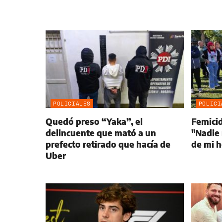
POLICIALES
POLICI
Quedó preso “Yaka”, el
Femici
delincuente que mató a un
"Nadie 
prefecto retirado que hacía de
de mi 
Uber