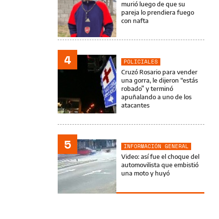
murió luego de que su
pareja lo prendiera fuego
con nafta
4
POLICIALES
Cruzó Rosario para vender
una gorra, le dijeron “estás
robado” y terminó
apuñalando a uno de los
atacantes
5
INFORMACIÓN GENERAL
Video: así fue el choque del
automovilista que embistió
una moto y huyó