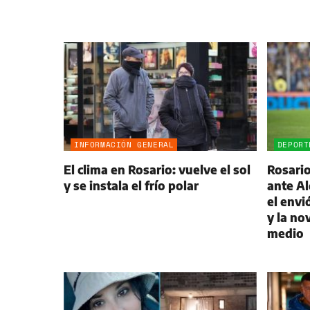
INFORMACIÓN GENERAL
DEPORT
El clima en Rosario: vuelve el sol
Rosario
y se instala el frío polar
ante Al
el envi
y la no
medio