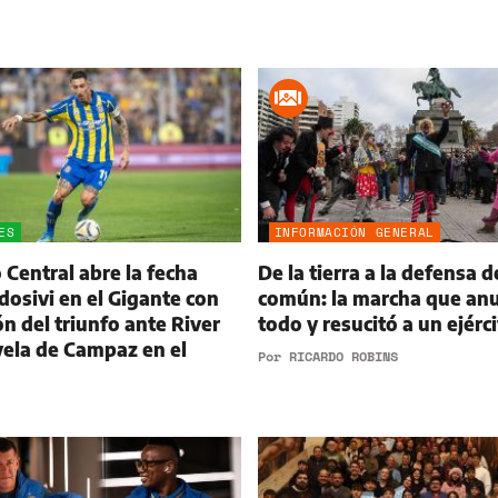
ES
INFORMACIÓN GENERAL
 Central abre la fecha
De la tierra a la defensa d
dosivi en el Gigante con
común: la marcha que an
ón del triunfo ante River
todo y resucitó a un ejérc
vela de Campaz en el
Por
RICARDO ROBINS