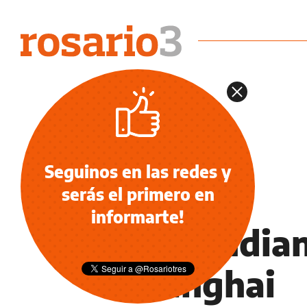
Seguinos en las redes y
serás el primero en
NOTICIAS
informarte!
Nalbandian
Shanghai