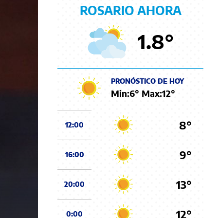
ROSARIO AHORA
1.8
°
PRONÓSTICO DE HOY
Min:
6
° Max:
12
°
8°
12:00
9°
16:00
13°
20:00
12°
0:00