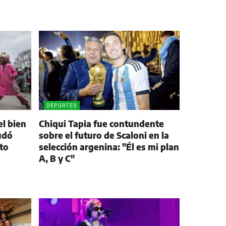
DEPORTES
el bien
Chiqui Tapia fue contundente
udó
sobre el futuro de Scaloni en la
ito
selección argenina: "Él es mi plan
A, B y C"