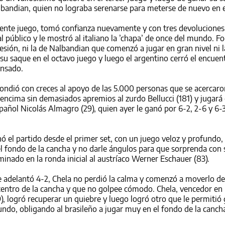
lbandian, quien no lograba serenarse para meterse de nuevo en e
uiente juego, tomó confianza nuevamente y con tres devoluciones
l público y le mostró al italiano la ’chapa’ de once del mundo. Fo
sión, ni la de Nalbandian que comenzó a jugar en gran nivel ni l
 su saque en el octavo juego y luego el argentino cerró el encuen
ensado.
pondió con creces al apoyo de las 5.000 personas que se acercaro
encima sin demasiados apremios al zurdo Bellucci (181) y jugará 
spañol Nicolás Almagro (29), quien ayer le ganó por 6-2, 2-6 y 6-3
ó el partido desde el primer set, con un juego veloz y profundo, 
el fondo de la cancha y no darle ángulos para que sorprenda con 
minado en la ronda inicial al austríaco Werner Eschauer (83).
se adelantó 4-2, Chela no perdió la calma y comenzó a moverlo de
 centro de la cancha y que no golpee cómodo. Chela, vencedor en 
), logró recuperar un quiebre y luego logró otro que le permitió 
ndo, obligando al brasileño a jugar muy en el fondo de la canch