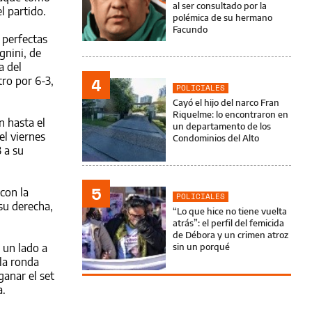
al ser consultado por la
l partido.
polémica de su hermano
Facundo
 perfectas
gnini, de
a del
4
tro por 6-3,
POLICIALES
Cayó el hijo del narco Fran
Riquelme: lo encontraron en
n hasta el
un departamento de los
el viernes
Condominios del Alto
 a su
5
con la
POLICIALES
su derecha,
“Lo que hice no tiene vuelta
atrás”: el perfil del femicida
de Débora y un crimen atroz
 un lado a
sin un porqué
la ronda
ganar el set
a.