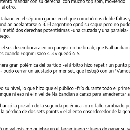
 intentó mandar con su derecha, con mucho top spin, moviendo
al otro.
taliano en el séptimo game, en el que cometió dos doble faltas y
andian adelantarse 4-3. El argentino ganó su saque pero no pudo 
i metió dos derechas potentísimas -una cruzada y una paralela-
uego.
e el set desembocara en un parejísimo tie break, que Nalbandia
es cuando Fognini sacó 4-3 y quedó 4-5.
mera gran polémica del partido -el árbitro hizo repetir un punto
 pudo cerrar un ajustado primer set, que festejó con un "Vamos
 su nivel, lo que hizo que el público -frío durante todo el prime
unque ni eso ni el nivel de Nalbandian alcanzó para amedrentar al
bancó la presión de la segunda polémica -otro fallo cambiado po
la pérdida de dos sets points y el aliento ensordecedor de la gen
uió un valiosísimo quiebre en el tercer juego y luego de ganar su