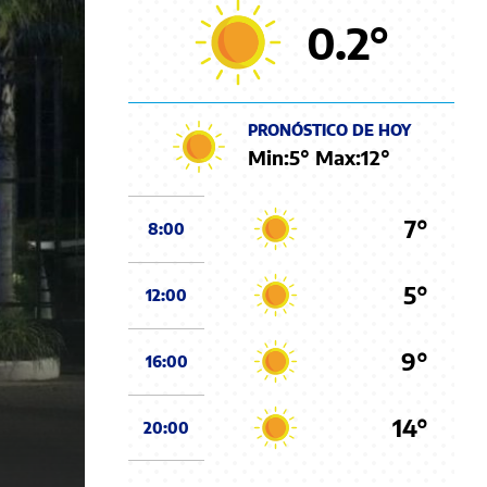
0.2
°
PRONÓSTICO DE HOY
Min:
5
° Max:
12
°
7°
8:00
5°
12:00
9°
16:00
14°
20:00